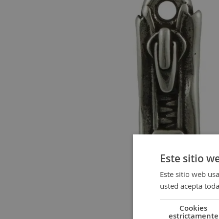
gallery
Este sitio w
Este sitio web usa
usted acepta toda
Cookies
Skip
estrictamente