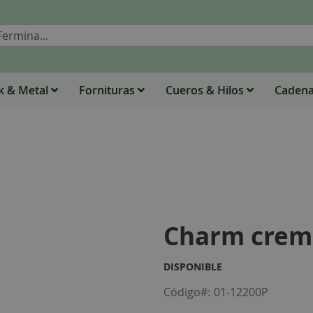
Buscar
 & Metal
Fornituras
Cueros & Hilos
Caden
Charm crem
DISPONIBLE
Código
01-12200P