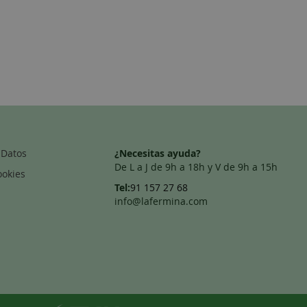
 Datos
¿Necesitas ayuda?
De L a J de 9h a 18h y V de 9h a 15h
ookies
Tel:
91 157 27 68
info@lafermina.com