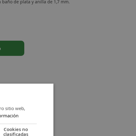
baño de plata y anilla de 1,7 mm.
o
ro sitio web,
ormación
Cookies no
clasificadas