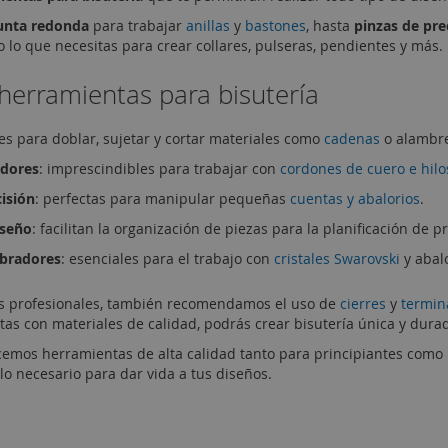
punta redonda
para trabajar
anillas
y
bastones
, hasta
pinzas de pre
o lo que necesitas para crear collares, pulseras, pendientes y más.
herramientas para bisutería
les para doblar, sujetar y cortar materiales como
cadenas
o alambr
adores
: imprescindibles para trabajar con
cordones de cuero e hilo
cisión
: perfectas para manipular pequeñas
cuentas y abalorios
.
iseño
: facilitan la organización de piezas para la planificación de p
ebradores
: esenciales para el trabajo con
cristales Swarovski
y abal
os profesionales, también recomendamos el uso de
cierres
y
termin
as con materiales de calidad, podrás crear bisutería única y dura
ecemos herramientas de alta calidad tanto para principiantes como 
lo necesario para dar vida a tus diseños.