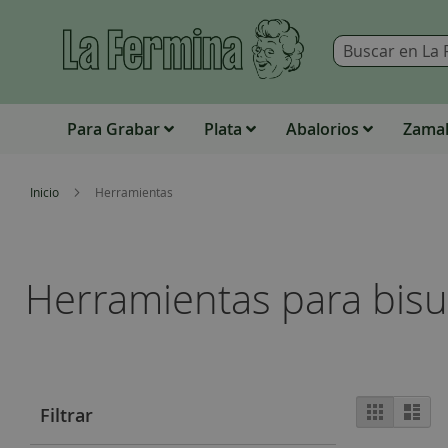
Para Grabar
Plata
Abalorios
Zamak
Inicio
Herramientas
Herramientas para bisu
View
Grid
List
Filtrar
as