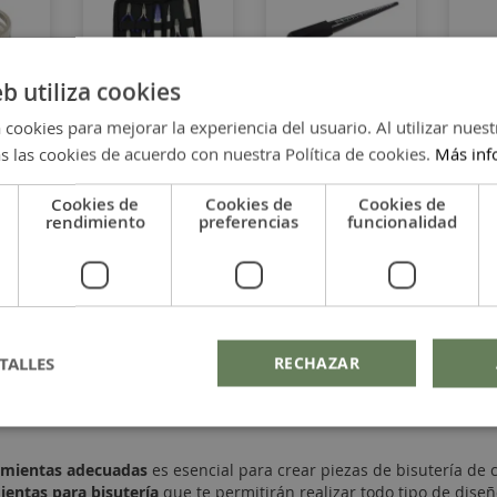
eb utiliza cookies
 cookies para mejorar la experiencia del usuario. Al utilizar nuest
ra
Estuche de 8
Medidor
Peg
s las cookies de acuerdo con nuestra Política de cookies.
Más inf
las
herramienta
anillos
text
s para
Güt
Cookies de
Cookies de
Cookies de
bisutería
HT-
rendimiento
preferencias
funcionalidad
21,95 €
7,95 €
6,95
TALLES
RECHAZAR
amientas adecuadas
es esencial para crear piezas de bisutería de 
ientas para bisutería
que te permitirán realizar todo tipo de diseño