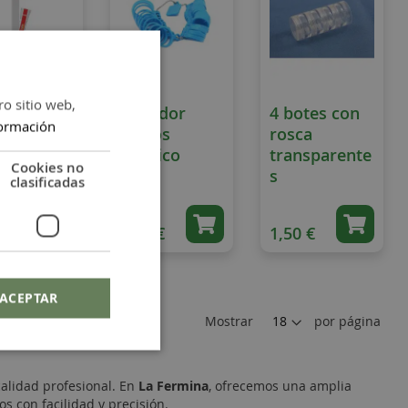
ro sitio web,
amento
Medidor
4 botes con
ormación
il
anillos
rosca
ermann
plástico
transparente
Cookies no
2
s
clasificadas
 €
3,50 €
1,50 €
ACEPTAR
Mostrar
por página
calidad profesional. En
La Fermina
, ofrecemos una amplia
s con facilidad y precisión.