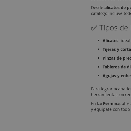
Desde
alicates de 
catálogo incluye tod
✅ Tipos de 
Alicates
: idea
Tijeras y cort
Pinzas de pre
Tableros de d
Agujas y enh
Para lograr acabad
herramientas correct
En
La Fermina
, ofr
y equípate con todo 