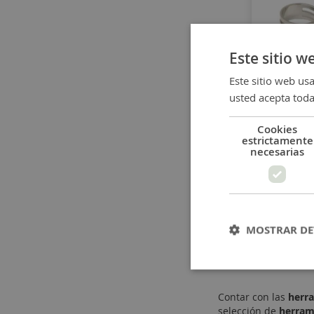
Este sitio w
Este sitio web usa
Anillo pa
usted acepta toda
abrir anil
Cookies
estrictamente
necesarias
2,50 €
MOSTRAR DE
Contar con las
herr
selección de
herram