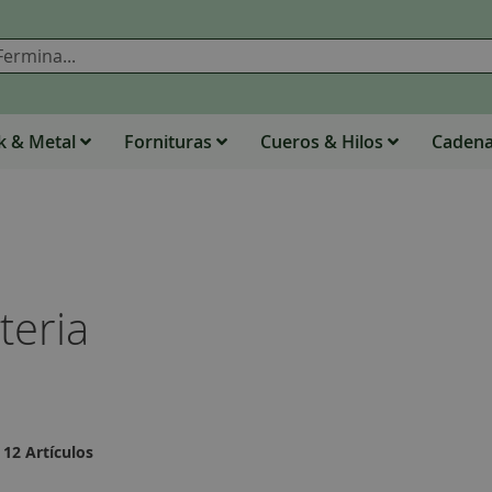
Buscar
 & Metal
Fornituras
Cueros & Hilos
Caden
teria
12
Artículos