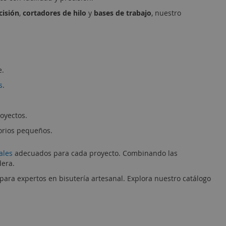
cisión
,
cortadores de hilo
y
bases de trabajo
, nuestro
e.
s
.
royectos.
orios pequeños.
ales
adecuados para cada proyecto. Combinando las
dera.
para expertos en bisutería artesanal. Explora nuestro catálogo