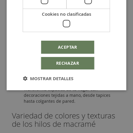
superior para creaciones únicas
Cookies no clasificadas
Nuestros hilos macramé están cuidadosamente
seleccionados para ofrecerte la mejor calidad,
asegurando que cada proyecto sea duradero y
mantenga su belleza con el tiempo. Ideales para:
ACEPTAR
Pulseras de macramé:
Crea diseños
personalizados con nuestra gama de
hilo
macramé para pulseras
.
RECHAZAR
Diseña piezas únicas de
collares y accesorios
que destaquen en cualquier colección de
MOSTRAR DETALLES
bisutería.
Transforma espacios de tu hogar con
decoraciones tejidas a mano, desde tapices
hasta colgantes de pared.
Variedad de colores y texturas
de los hilos de macramé