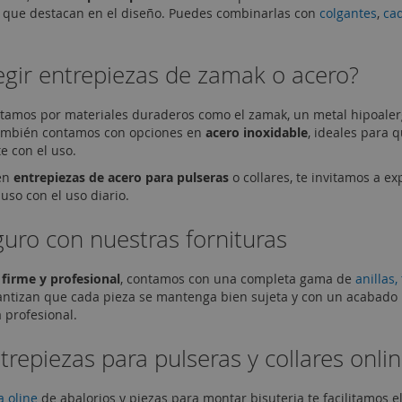
 que destacan en el diseño. Puedes combinarlas con
colgantes
,
ca
egir entrepiezas de zamak o acero?
stamos por materiales duraderos como el zamak, un metal hipoalergé
También contamos con opciones en
acero inoxidable
, ideales para 
e con el uso.
 en
entrepiezas de acero para pulseras
o collares, te invitamos a ex
luso con el uso diario.
uro con nuestras fornituras
firme y profesional
, contamos con una completa gama de
anillas,
rantizan que cada pieza se mantenga bien sujeta y con un acabado 
 profesional.
repiezas para pulseras y collares onli
a oline
de abalorios y piezas para montar bisuteria te facilitamos e