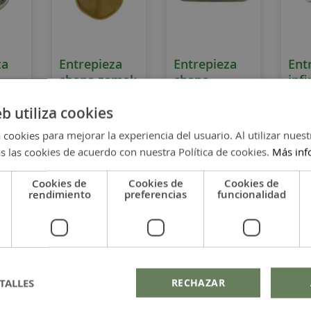
za
Entrepieza
Entrepieza
Ent
chapa zamak
chapa
infi
DORADA
alargada
eb utiliza cookies
redonda 18
pequeña
mm
 cookies para mejorar la experiencia del usuario. Al utilizar nuest
s las cookies de acuerdo con nuestra Política de cookies.
Más inf
1,50 €
1,50 €
0,70
Cookies de
Cookies de
Cookies de
rendimiento
preferencias
funcionalidad
na
Página
Página
Página
4
5
6
Página
Next
TALLES
RECHAZAR
 bisutería
son componentes clave en la creación de joyas artesana
tructura, funcionalidad y un estilo más sofisticado. En La Fermin