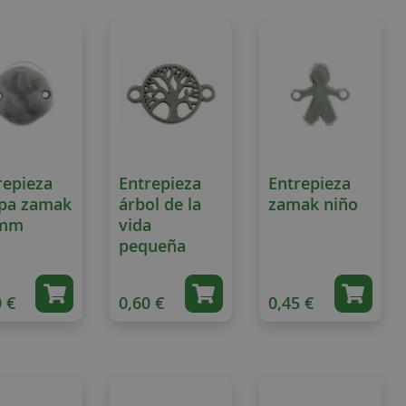
Direction
repieza
Entrepieza
Entrepieza
pa zamak
árbol de la
zamak niño
 mm
vida
pequeña
 €
0,60 €
0,45 €