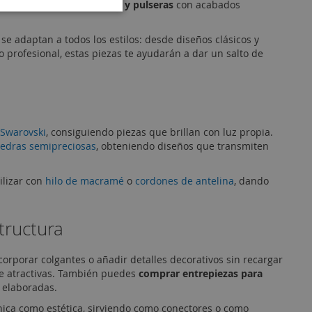
orma a
collares, pendientes y pulseras
con acabados
se adaptan a todos los estilos: desde diseños clásicos y
profesional, estas piezas te ayudarán a dar un salto de
 Swarovski
, consiguiendo piezas que brillan con luz propia.
iedras semipreciosas
, obteniendo diseños que transmiten
ilizar con
hilo de macramé
o
cordones de antelina
, dando
tructura
corporar colgantes o añadir detalles decorativos sin recargar
te atractivas. También puedes
comprar entrepiezas para
 elaboradas.
ica como estética, sirviendo como conectores o como