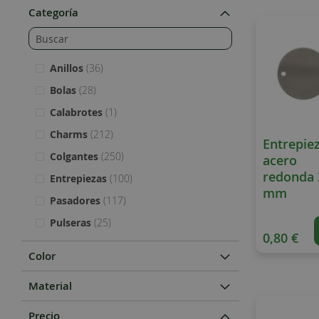
Categoría
artículos
Anillos
36
artículos
Bolas
28
item
Calabrotes
1
artículos
Charms
212
Entrepie
artículos
Colgantes
250
acero
redonda 
artículos
Entrepiezas
100
mm
artículos
Pasadores
117
artículos
Pulseras
25
0,80 €
Color
Material
Precio