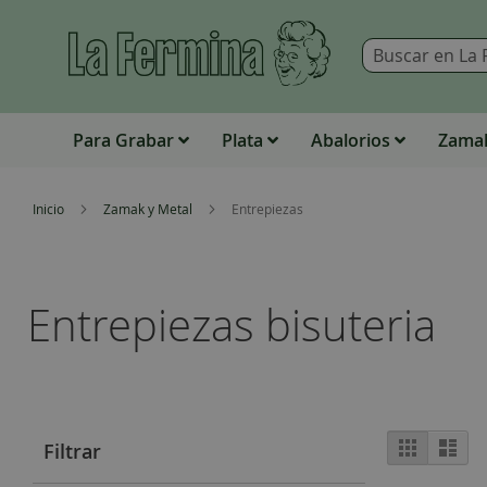
Para Grabar
Plata
Abalorios
Zamak
Inicio
Zamak y Metal
Entrepiezas
Entrepiezas bisuteria
View
Grid
List
Filtrar
as