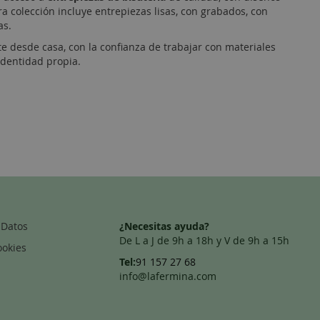
a colección incluye entrepiezas lisas, con grabados, con
as.
desde casa, con la confianza de trabajar con materiales
 identidad propia.
 Datos
¿Necesitas ayuda?
De L a J de 9h a 18h y V de 9h a 15h
ookies
Tel:
91 157 27 68
info@lafermina.com