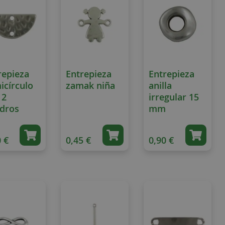
repieza
Entrepieza
Entrepieza
icírculo
zamak niña
anilla
 2
irregular 15
adros
mm
 €
0,45 €
0,90 €