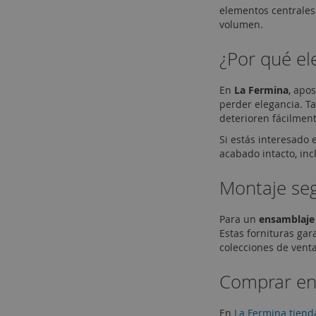
elementos centrales
volumen.
¿Por qué el
En
La Fermina
, apo
perder elegancia. 
deterioren fácilment
Si estás interesado
acabado intacto, inc
Montaje seg
Para un
ensamblaje 
Estas fornituras ga
colecciones de venta
Comprar ent
En
La Fermina tiend