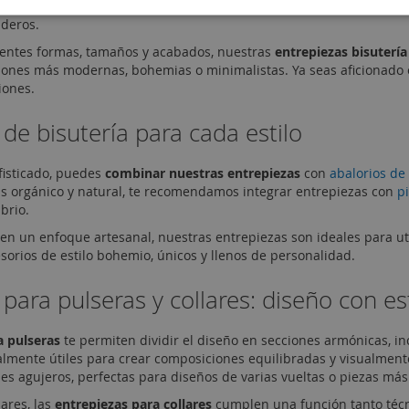
das por su resistencia, calidad y estética. Son perfectas para dar f
aderos.
rentes formas, tamaños y acabados, nuestras
entrepiezas bisutería
iones más modernas, bohemias o minimalistas. Ya seas aficionado o 
iones.
de bisutería para cada estilo
fisticado, puedes
combinar nuestras entrepiezas
con
abalorios de
 orgánico y natural, te recomendamos integrar entrepiezas con
p
brio.
en un enfoque artesanal, nuestras entrepiezas son ideales para ut
orios de estilo bohemio, únicos y llenos de personalidad.
 para pulseras y collares: diseño con es
a pulseras
te permiten dividir el diseño en secciones armónicas, in
ialmente útiles para crear composiciones equilibradas y visualmen
es agujeros, perfectas para diseños de varias vueltas o piezas más
lares, las
entrepiezas para collares
cumplen una función tanto técn