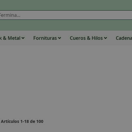
Buscar
 & Metal
Fornituras
Cueros & Hilos
Caden
Artículos
1
-
18
de
100