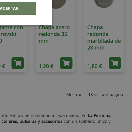
ACEPTAR
gante con
Chapa acero
Chapa
rovski
redonda 35
redonda
9
mm
martillada de
28 mm
 €
1,20 €
1,80 €
Mostrar
por página
ando estilo y personalidad a cada diseño. En
La Fermina
,
r
collares, pulseras y accesorios
con un acabado único y