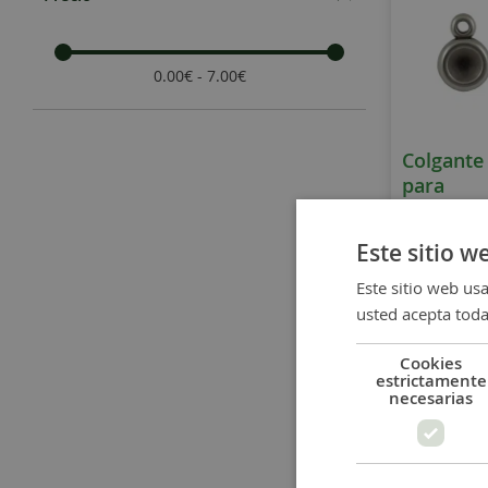
0.00€ - 7.00€
Colgante
para
Swarovsk
SS39
Este sitio w
Este sitio web usa
1,20 €
usted acepta toda
Cookies
estrictamente
necesarias