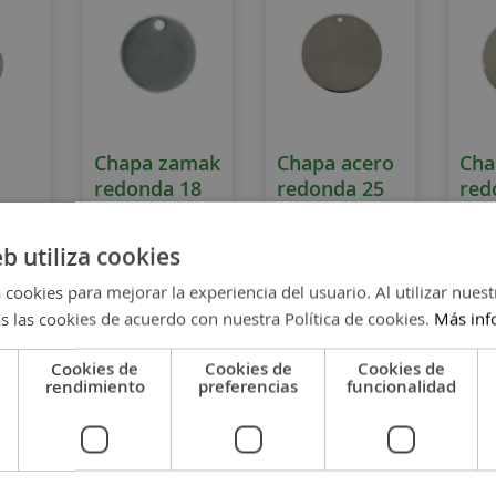
Chapa zamak
Chapa acero
Cha
redonda 18
redonda 25
red
i
mm
mm
ace
eb utiliza cookies
 cookies para mejorar la experiencia del usuario. Al utilizar nuest
1,10 €
0,70 €
0,40
s las cookies de acuerdo con nuestra Política de cookies.
Más inf
Cookies de
Cookies de
Cookies de
rendimiento
preferencias
funcionalidad