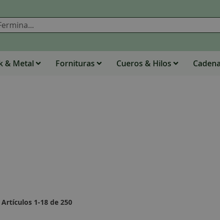
Buscar
 & Metal
Fornituras
Cueros & Hilos
Caden
Artículos
1
-
18
de
250