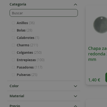
Categoría
artículos
Anillos
36
artículos
Bolas
28
item
Calabrotes
1
artículos
Charms
211
Chapa z
artículos
Colgantes
250
redonda 
mm
artículos
Entrepiezas
100
artículos
Pasadores
117
artículos
Pulseras
25
1,40 €
Color
Material
Precio