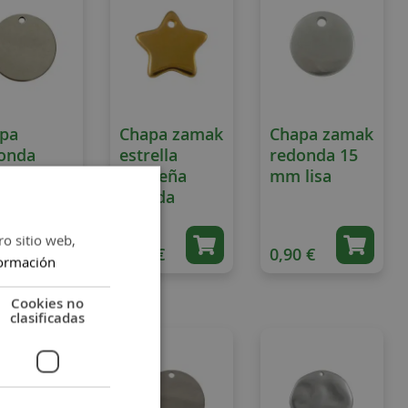
pa
Chapa zamak
Chapa zamak
onda
estrella
redonda 15
ro 16 mm
pequeña
mm lisa
dorada
ro sitio web,
 €
1,00 €
0,90 €
ormación
Cookies no
clasificadas