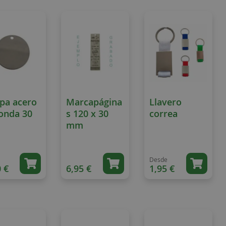
Direction
pa acero
Marcapágina
Llavero
onda 30
s 120 x 30
correa
m
mm
Desde
 €
6,95 €
1,95 €