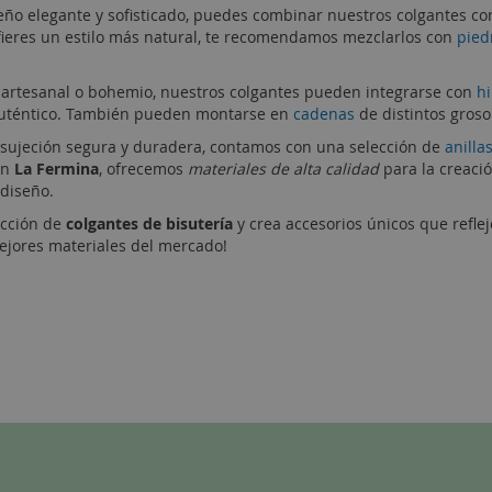
eño elegante y sofisticado, puedes combinar nuestros colgantes c
efieres un estilo más natural, te recomendamos mezclarlos con
pied
 artesanal o bohemio, nuestros colgantes pueden integrarse con
h
 auténtico. También pueden montarse en
cadenas
de distintos groso
 sujeción segura y duradera, contamos con una selección de
anilla
En
La Fermina
, ofrecemos
materiales de alta calidad
para la creaci
 diseño.
ección de
colgantes de bisutería
y crea accesorios únicos que reflej
mejores materiales del mercado!