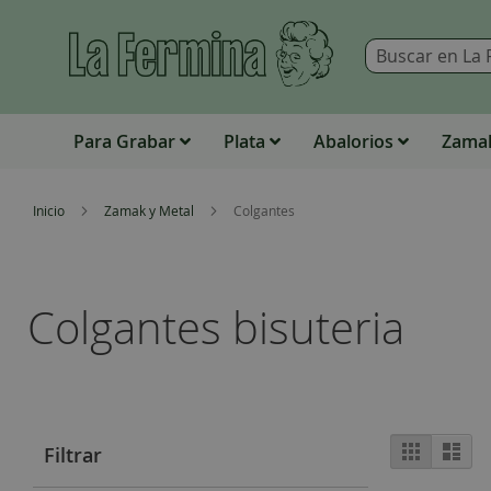
Para Grabar
Plata
Abalorios
Zamak
Inicio
Zamak y Metal
Colgantes
Colgantes bisuteria
View
Grid
List
Filtrar
as