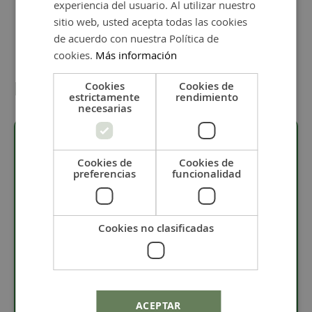
experiencia del usuario. Al utilizar nuestro
sitio web, usted acepta todas las cookies
de acuerdo con nuestra Política de
cookies.
Más información
Detalles
Cookies
Cookies de
estrictamente
rendimiento
necesarias
Cookies de
Cookies de
Descripción
preferencias
funcionalidad
· Pieza bañada en 8 micras de plata.
· Material: zamak.
Cookies no clasificadas
· La entrepieza mide 16 x 38 mm.
· Esta entrepieza pala padel tiene 2 anillas de 2,5
mm de diámetro interior.
ACEPTAR