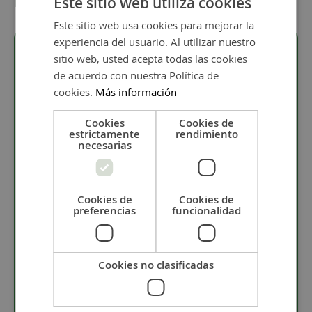
Detalles
Este sitio web utiliza cookies
Este sitio web usa cookies para mejorar la
experiencia del usuario. Al utilizar nuestro
sitio web, usted acepta todas las cookies
de acuerdo con nuestra Política de
Descripción
cookies.
Más información
· Anillo ajustable de unos 15 a 20 mm.
Cookies
Cookies de
estrictamente
rendimiento
· Material: Acero inoxidable.
necesarias
· Pieza con forma de clavo, en varios colores a elegir.
Descripción
Cookies de
Cookies de
preferencias
funcionalidad
Este anillo de acero inoxidable con forma de clavo
combina elegancia y actitud en un diseño único y
vanguardista. Su estructura ajustable permite
adaptarse cómodamente a diferentes tamaños de
Cookies no clasificadas
dedo, ofreciendo versatilidad y comodidad.
Fabricado con materiales resistentes, es duradero y
mantiene su brillo con el tiempo. Perfecto para