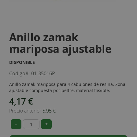
Skip
to
Anillo zamak
the
beginning
mariposa ajustable
of
the
images
DISPONIBLE
gallery
Código
01-35016P
Anillo zamak mariposa para 4 cabujones de resina. Zona
ajustable compuesta por peltre, material flexible.
4,17 €
Special
Price
Precio anterior
5,95 €
-
+