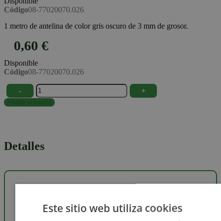
Disponible
Código
08-77020070.026
1 metro de antelina de color gris oscuro de 3 mm de grosor.
0,60 €
Disponible
Código
08-77020070.026
-
+
Añadir al carrito
Detalles
Este sitio web utiliza cookies