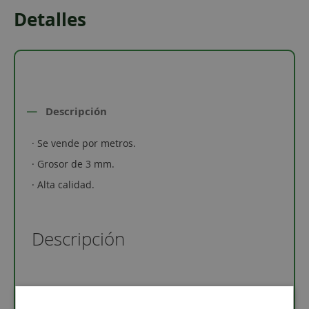
Detalles
Descripción
· Se vende por metros.
· Grosor de 3 mm.
· Alta calidad.
Descripción
1 metro de antelina de color marrón oscuro de 3
mm de grosor. Puedes elegir entre más de
15