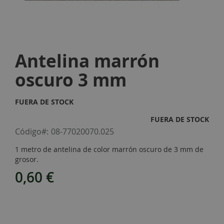
Skip
to
Antelina marrón
the
beginning
oscuro 3 mm
of
the
images
FUERA DE STOCK
gallery
FUERA DE STOCK
Código
08-77020070.025
1 metro de antelina de color marrón oscuro de 3 mm de
grosor.
0,60 €