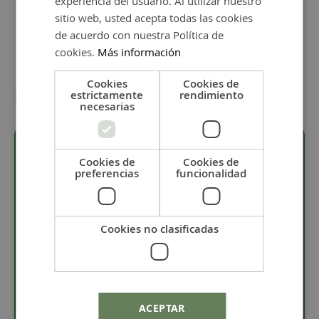
experiencia del usuario. Al utilizar nuestro
sitio web, usted acepta todas las cookies
de acuerdo con nuestra Política de
cookies.
Más información
Cookies
Cookies de
Detalles
estrictamente
rendimiento
necesarias
Cookies de
Cookies de
preferencias
funcionalidad
Descripción
·
Material resina.
Cookies no clasificadas
·
Diámetro de 11 mm.
·
La pieza tiene 7 mm de altura.
·
La base de la pieza es plana.
ACEPTAR