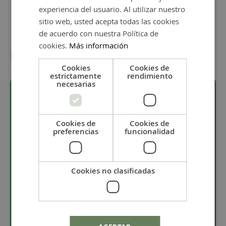
experiencia del usuario. Al utilizar nuestro
sitio web, usted acepta todas las cookies
de acuerdo con nuestra Política de
cookies.
Más información
Detalles
Cookies
Cookies de
estrictamente
rendimiento
necesarias
Descripción
Cookies de
Cookies de
preferencias
funcionalidad
· Cadena de latón con baño de plata lacado de alta
calidad.
· Ancho de eslabon de 5 mm.
Cookies no clasificadas
· Se vende por centímetros con un mínimo de 15
centímetros.
· Compra 1 metro o más de cadena y será más
barato.