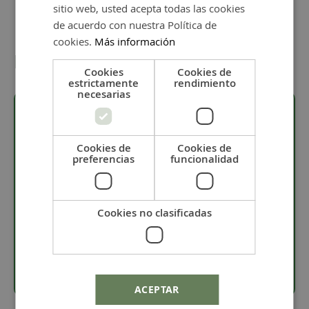
sitio web, usted acepta todas las cookies
de acuerdo con nuestra Política de
cookies.
Más información
Detalles
Cookies
Cookies de
estrictamente
rendimiento
necesarias
Descripción
Cookies de
Cookies de
preferencias
funcionalidad
·
Pieza bañada 5 micras de plata.
·
Material: Zamak.
Cookies no clasificadas
·
Tamaño 31 x 26 mm.
·
La pieza tiene un taladro en la parte superior de 4,5 mm de
diámetro.
ACEPTAR