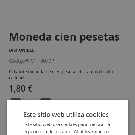
Skip
to
Moneda cien pesetas
the
beginning
of
DISPONIBLE
the
images
Código
01-18070P
gallery
Colgante moneda de cien pesetas de zamak de alta
calidad.
1,80 €
-
+
Este sitio web utiliza cookies
Añadir al carrito
Este sitio web usa cookies para mejorar la
experiencia del usuario. Al utilizar nuestro