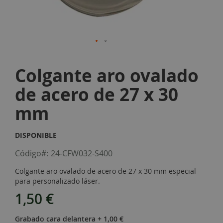
Skip
to
Colgante aro ovalado
the
beginning
de acero de 27 x 30
of
the
mm
images
gallery
DISPONIBLE
Código
24-CFW032-S400
Colgante aro ovalado de acero de 27 x 30 mm especial
para personalizado láser.
1,50 €
Grabado cara delantera
+
1,00 €