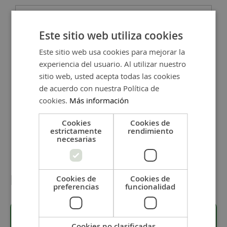
Este sitio web utiliza cookies
Grabado cara trasera
+
1,00 €
Este sitio web usa cookies para mejorar la
experiencia del usuario. Al utilizar nuestro
sitio web, usted acepta todas las cookies
-
+
de acuerdo con nuestra Política de
cookies.
Más información
Añadir al carrito
Cookies
Cookies de
estrictamente
rendimiento
necesarias
Detalles
Cookies de
Cookies de
preferencias
funcionalidad
Cookies no clasificadas