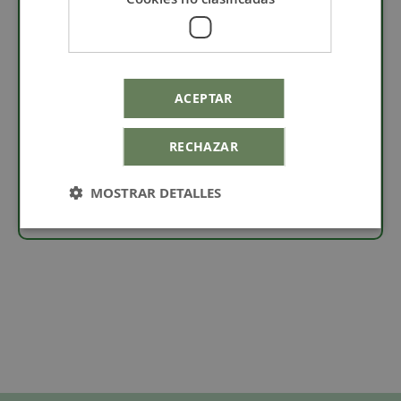
Descripción
· Colgante aro de acero ovalado.
· Pieza con taladro de 1,2 mm.
ACEPTAR
· El aro mide 27 x 30 mm.
· Grabado especial en láser para personalizar.
RECHAZAR
MOSTRAR DETALLES