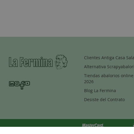
Clientes Antiga Casa Sal
Alternativa Scrapyabalor
Tiendas abalorios online
2026
Blog La Fermina
Desiste del Contrato