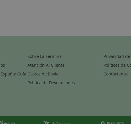
a
Sobre La Fermina
Privacidad de
ios
Atención Al Cliente
Políticas de C
 España: Guía
Gastos de Envío
Contáctanos
Política de Devoluciones