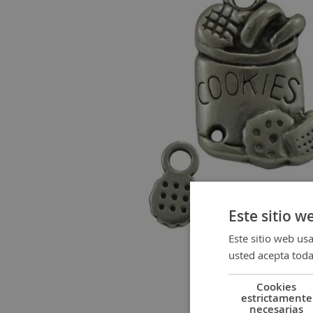
gallery
Este sitio w
Este sitio web usa
usted acepta toda
Cookies
estrictamente
Skip
necesarias