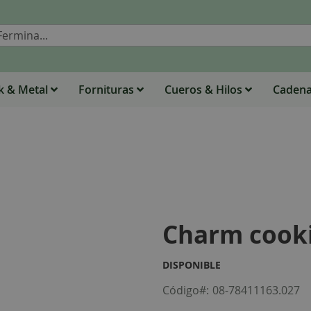
Buscar
 & Metal
Fornituras
Cueros & Hilos
Caden
Charm cook
DISPONIBLE
Código
08-78411163.027