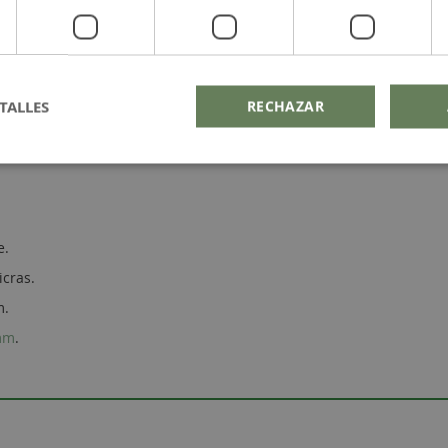
TALLES
RECHAZAR
e.
icras.
m.
 mm
.