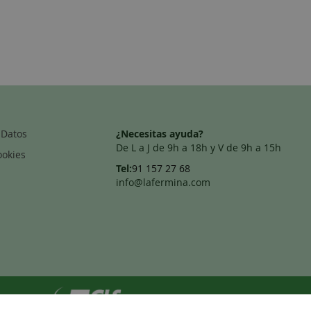
 Datos
¿Necesitas ayuda?
De L a J de 9h a 18h y V de 9h a 15h
ookies
Tel:
91 157 27 68
info@lafermina.com