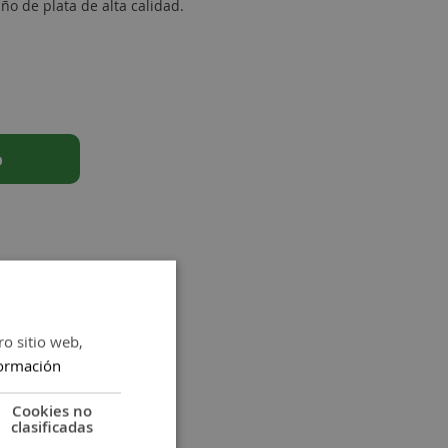
o de plata de alta calidad.
o
ro sitio web,
ormación
Cookies no
clasificadas