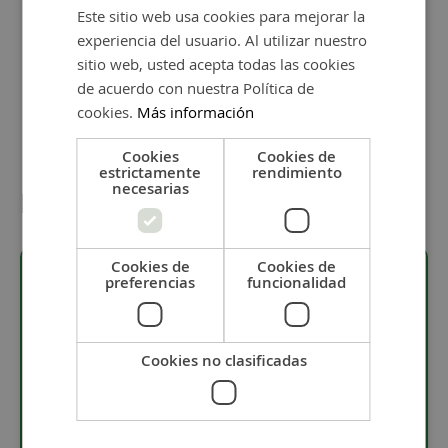
Personalizar y añadir al carrito
Este sitio web usa cookies para mejorar la
experiencia del usuario. Al utilizar nuestro
sitio web, usted acepta todas las cookies
de acuerdo con nuestra Política de
cookies.
Más información
Cookies
Cookies de
estrictamente
rendimiento
necesarias
Detalles
Cookies de
Cookies de
preferencias
funcionalidad
Descripción
Cookies no clasificadas
· Colgante hélice de zamak bañado en 5 micras de
plata.
· 1 cabujón a elegir color.
· Puedes añadir el
pegamento para abalorios
para