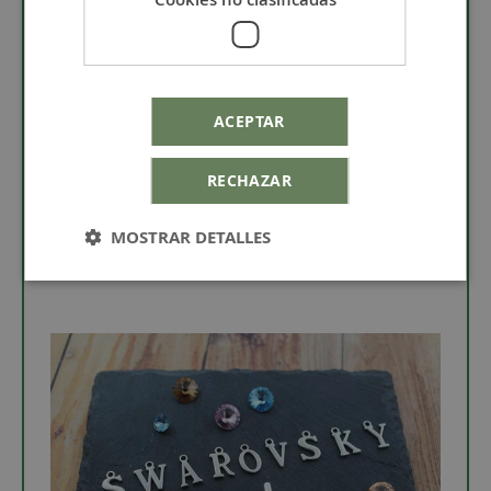
aluminio, cobre y magnesio.
Debido a sus
propiedades de dureza, resistencia a la corrosión y a
la suciedad es muy utilizado en bisutería, como
colgantes, bolas, cierres, charms, etc...
Para saber cómo cuidar el zamak te invitamos a que
ACEPTAR
leas el post
"Como cuidar tu bisuteria
", además
puedes limpiar el zamak con la
gamuza limpia
metales
.
RECHAZAR
MOSTRAR DETALLES
Charm letra K