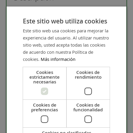
Charm letra K de zamak con baño de plata de alta
Este sitio web utiliza cookies
calidad. Además puedes encontrar el resto de letras
Este sitio web usa cookies para mejorar la
del abecedario en este enlace
Charms letras
.
experiencia del usuario. Al utilizar nuestro
Este charm es ideal para crear los mensajes y
sitio web, usted acepta todas las cookies
nombres que quieras y regalarlo en días
de acuerdo con nuestra Política de
especiales.Te invitamos a visitar el post
Letras para
ti y tus mensajes
.
cookies.
Más información
Si te gustan las letras tenemos el abecedario en
Cookies
Cookies de
también en colgantes en este enlace
Colgantes
estrictamente
rendimiento
letras
.
necesarias
¿Qué es el Zamak?
Cookies de
Cookies de
preferencias
funcionalidad
El zamak es un material muy duro y con alta
resistencia. Es una aleación compuesta de zinc,
Cookies no clasificadas