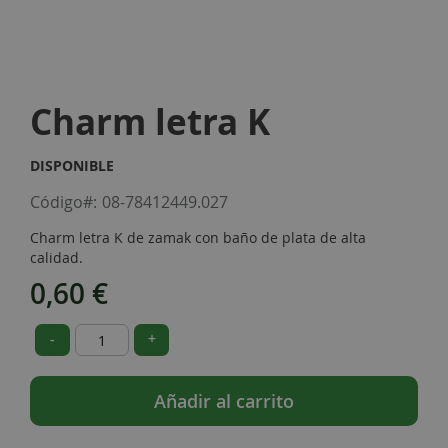
Skip
to
Charm letra K
the
beginning
of
DISPONIBLE
the
images
Código
08-78412449.027
gallery
Charm letra K de zamak con baño de plata de alta
calidad.
0,60 €
-
+
Añadir al carrito