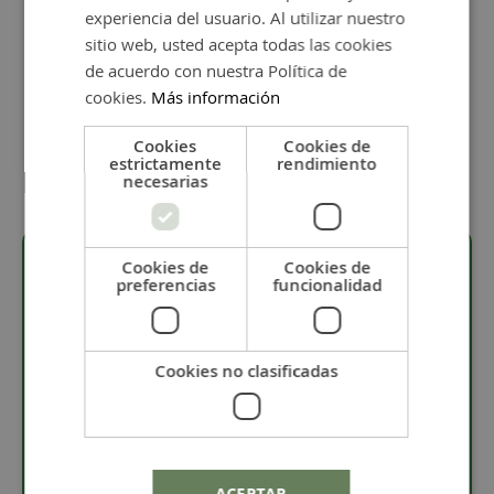
experiencia del usuario. Al utilizar nuestro
Añadir al carrito
sitio web, usted acepta todas las cookies
de acuerdo con nuestra Política de
cookies.
Más información
Cookies
Cookies de
estrictamente
rendimiento
Detalles
necesarias
Cookies de
Cookies de
preferencias
funcionalidad
Descripción
· Pieza con baño flash de oro.
Cookies no clasificadas
· Material: zamak.
· La pieza de zamak mide 5,7 x 8,3 mm.
· Pasador con taladro de 3,2 x 5,3 mm.
ACEPTAR