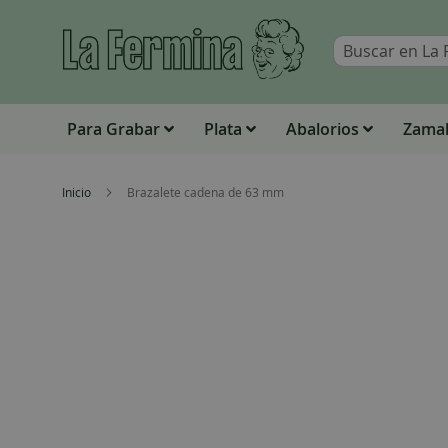
Para Grabar
Plata
Abalorios
Zamak
Inicio
Brazalete cadena de 63 mm
Skip
to
the
end
of
the
images