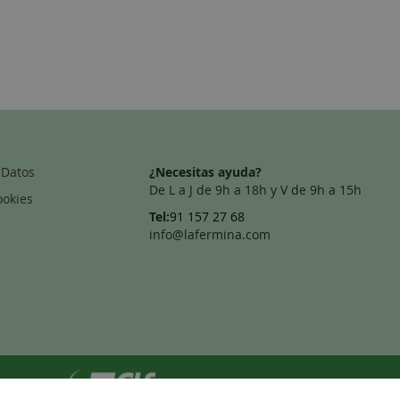
 Datos
¿Necesitas ayuda?
De L a J de 9h a 18h y V de 9h a 15h
ookies
Tel:
91 157 27 68
info@lafermina.com