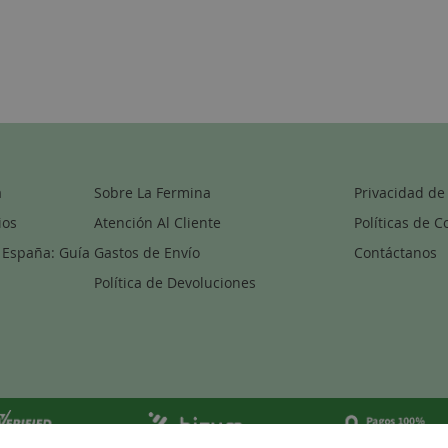
a
Sobre La Fermina
Privacidad de
ios
Atención Al Cliente
Políticas de C
 España: Guía
Gastos de Envío
Contáctanos
Política de Devoluciones