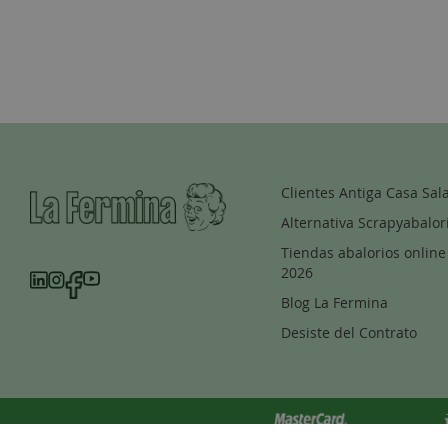
Clientes Antiga Casa Sal
Alternativa Scrapyabalor
Tiendas abalorios online
2026
Blog La Fermina
Desiste del Contrato