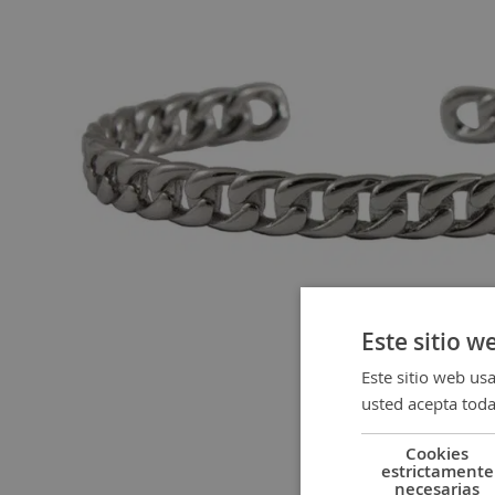
gallery
Este sitio w
Este sitio web usa
usted acepta toda
Cookies
estrictamente
Skip
necesarias