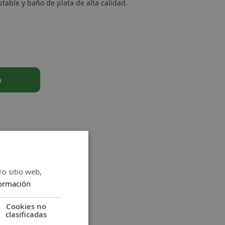
able y baño de plata de alta calidad.
o
ro sitio web,
ormación
Cookies no
clasificadas