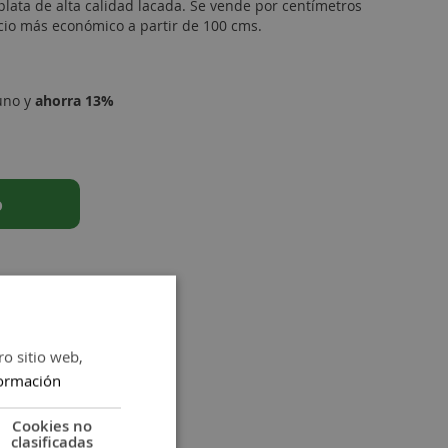
lata de alta calidad lacada. Se vende por centímetros
io más económico a partir de 100 cms.
uno y
ahorra
13
%
o
ro sitio web,
ormación
Cookies no
clasificadas