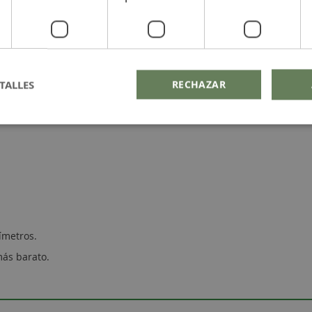
TALLES
RECHAZAR
ímetros.
más barato.