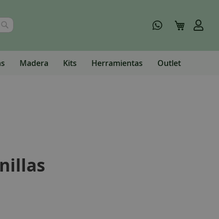
Buscar
Mi carrito
as
Madera
Kits
Herramientas
Outlet
nillas