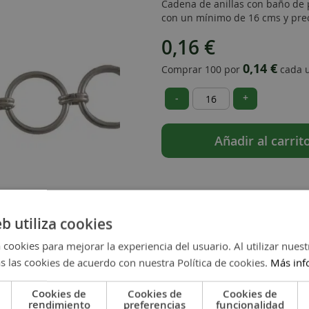
Cadena de anillas con baño de p
con un mínimo de 16 cms y prec
0,16 €
0,14 €
Comprar 100 por
cada 
-
+
Añadir al carrit
eb utiliza cookies
 cookies para mejorar la experiencia del usuario. Al utilizar nuest
s las cookies de acuerdo con nuestra Política de cookies.
Más inf
Cookies de
Cookies de
Cookies de
rendimiento
preferencias
funcionalidad