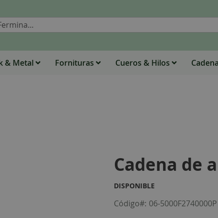
Buscar
 & Metal
Fornituras
Cueros & Hilos
Caden
Cadena de a
DISPONIBLE
Código
06-5000F2740000P