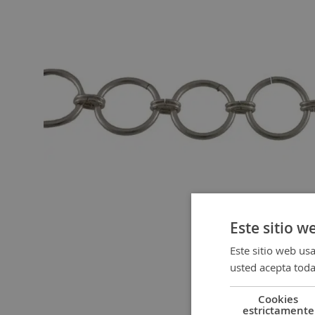
gallery
Este sitio w
Este sitio web usa
usted acepta toda
Cookies
Skip
estrictamente