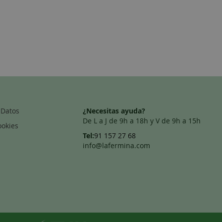
 Datos
¿Necesitas ayuda?
De L a J de 9h a 18h y V de 9h a 15h
ookies
Tel:
91 157 27 68
info@lafermina.com