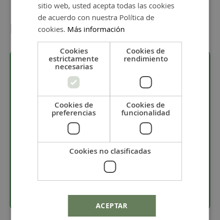
sitio web, usted acepta todas las cookies
de acuerdo con nuestra Política de
Detalles
cookies.
Más información
Cookies
Cookies de
estrictamente
rendimiento
necesarias
Descripción
Cookies de
Cookies de
· Chapa de acero inoxidable.
preferencias
funcionalidad
· Baño flash dorado.
· Diámetro de 25 mm.
· Taladro de 1 mm.
Cookies no clasificadas
· Pieza especial para personalizar con nuestro
servicio de grabado láser.
ACEPTAR