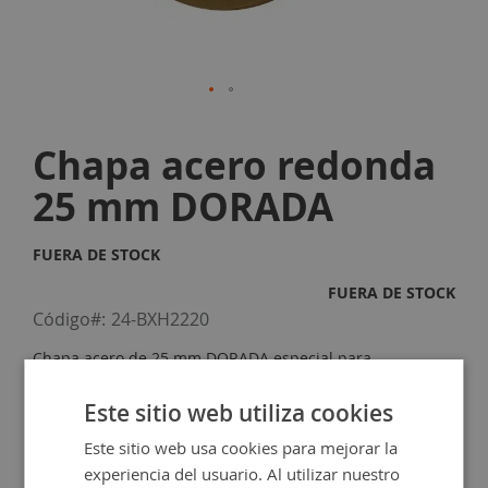
Skip
to
Chapa acero redonda
the
beginning
25 mm DORADA
of
the
images
FUERA DE STOCK
gallery
FUERA DE STOCK
Código
24-BXH2220
Chapa acero de 25 mm DORADA especial para
personalizar con nuestro servicio de grabado láser.
Este sitio web utiliza cookies
0,95 €
Este sitio web usa cookies para mejorar la
experiencia del usuario. Al utilizar nuestro