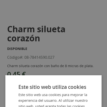
Skip
to
Charm silueta
the
beginning
corazón
of
the
images
DISPONIBLE
gallery
Código
08-78414590.027
Charm silueta corazón con baño de 8 micras de plata.
0,45 €
-
+
Este sitio web utiliza cookies
Este sitio web usa cookies para mejorar la
Añadir al carrito
experiencia del usuario. Al utilizar nuestro
sitio web, usted acepta todas las cookies