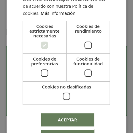
de acuerdo con nuestra Política de
cookies.
Más información
Cookies
Cookies de
Detalles
estrictamente
rendimiento
necesarias
Cookies de
Cookies de
preferencias
funcionalidad
Descripción
· Pieza bañada en 8 micras de plata.
Cookies no clasificadas
· Material: Zamak.
· Tamaño 16 x 17 mm.
ACEPTAR