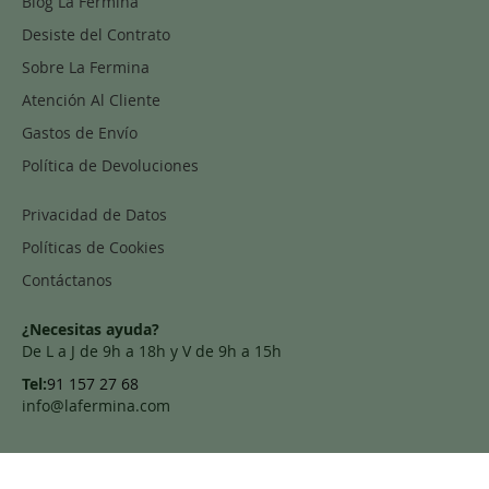
Blog La Fermina
Desiste del Contrato
Sobre La Fermina
Atención Al Cliente
Gastos de Envío
Política de Devoluciones
Privacidad de Datos
Políticas de Cookies
Contáctanos
¿Necesitas ayuda?
De L a J de 9h a 18h y V de 9h a 15h
Tel:
91 157 27 68
info@lafermina.com