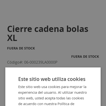
Skip
to
Cierre cadena bolas
the
beginning
XL
of
the
images
FUERA DE STOCK
gallery
FUERA DE STOCK
Código
06-000239LA0000P
Cierre cadena de bolas XL con baño de plata de alta
calidad.
Este sitio web utiliza cookies
1,50 €
Este sitio web usa cookies para mejorar la
experiencia del usuario. Al utilizar nuestro
sitio web, usted acepta todas las cookies
de acuerdo con nuestra Política de