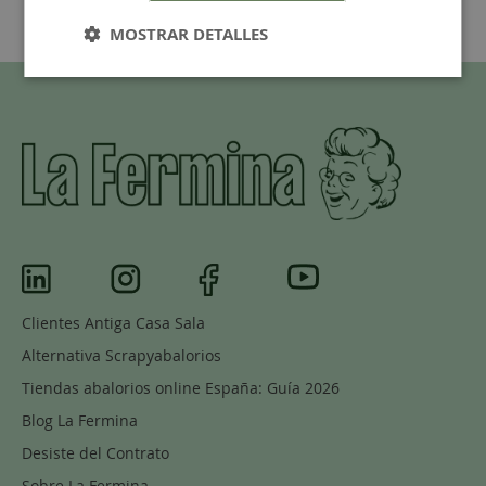
MOSTRAR DETALLES
Clientes Antiga Casa Sala
Alternativa Scrapyabalorios
Tiendas abalorios online España: Guía 2026
Blog La Fermina
Desiste del Contrato
Sobre La Fermina