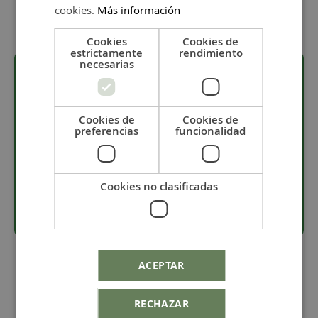
cookies.
Más información
Detalles
Cookies
Cookies de
estrictamente
rendimiento
necesarias
Descripción
Cookies de
Cookies de
preferencias
funcionalidad
· Pieza de latón.
· Cierre con baño de plata de alta calidad.
· Especial para
cadena bolas XL de 10 mm
de
Cookies no clasificadas
diámetro.
ACEPTAR
RECHAZAR