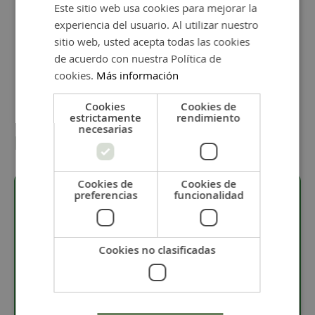
-
+
Este sitio web usa cookies para mejorar la
experiencia del usuario. Al utilizar nuestro
sitio web, usted acepta todas las cookies
Añadir al carrito
de acuerdo con nuestra Política de
cookies.
Más información
Cookies
Cookies de
estrictamente
rendimiento
necesarias
Detalles
Cookies de
Cookies de
preferencias
funcionalidad
Descripción
Cookies no clasificadas
· Colgante con baño flash dorado.
· Pieza con varios tonos esmaltados.
· El colgante mide 30 x 23 mm.