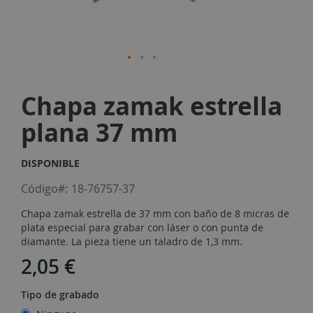
Skip
to
Chapa zamak estrella
the
beginning
plana 37 mm
of
the
images
DISPONIBLE
gallery
Código
18-76757-37
Chapa zamak estrella de 37 mm con baño de 8 micras de
plata especial para grabar con láser o con punta de
diamante. La pieza tiene un taladro de 1,3 mm.
2,05 €
Tipo de grabado