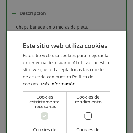
Descripción
· Chapa bañada en 8 micras de plata.
· Material: Zamak.
Este sitio web utiliza cookies
· Tamaño: 37 x 37 mm.
· El colgante estrella tiene un taladro de 1,3 mm.
Este sitio web usa cookies para mejorar la
experiencia del usuario. Al utilizar nuestro
· Piezas especiales para grabar con nuestro servicio
de grabado láser o grabado con punta de diamante.
sitio web, usted acepta todas las cookies
de acuerdo con nuestra Política de
· En caso de no seleccionar tipo de grabado este se
realizará con láser.
cookies.
Más información
Cookies
Cookies de
estrictamente
rendimiento
Descripción
necesarias
Chapa zamak estrella de 37 mm con baño de 8
Cookies de
Cookies de