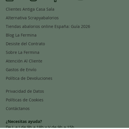
Clientes Antiga Casa Sala
Alternativa Scrapyabalorios
Tiendas abalorios online España: Guía 2026
Blog La Fermina
Desiste del Contrato
Sobre La Fermina
Atención Al Cliente
Gastos de Envío
Política de Devoluciones
Privacidad de Datos
Políticas de Cookies
Contáctanos
¿Necesitas ayuda?
De L a J de 9h a 18h y V de 9h a 15h