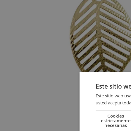
gallery
Este sitio w
Este sitio web usa
usted acepta toda
Cookies
estrictamente
necesarias
Skip