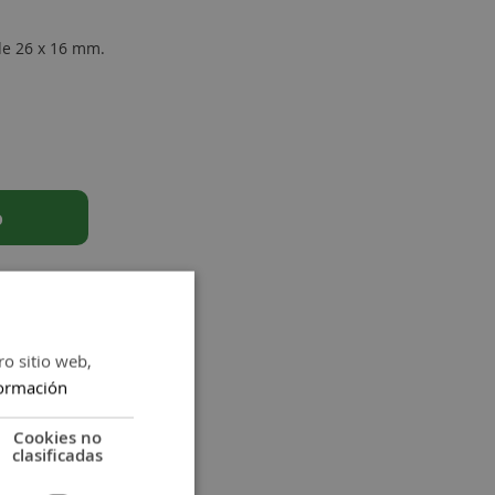
de 26 x 16 mm.
o
ro sitio web,
ormación
Cookies no
clasificadas