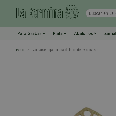
Para Grabar
Plata
Abalorios
Zamak
Inicio
Colgante hoja dorada de latón de 26 x 16 mm
Skip
to
the
end
of
the
images