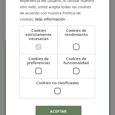
experiencia del usuario. Al utilizar nuestro
sitio web, usted acepta todas las cookies
de acuerdo con nuestra Política de
cookies.
Más información
Detalles
Cookies
Cookies de
estrictamente
rendimiento
necesarias
Descripción
Cookies de
Cookies de
preferencias
funcionalidad
· Material: madera.
· Grosor de 3 a 4 mm.
Cookies no clasificadas
· El colgante mide 44 x 40 mm.
· La pieza tiene un taladro de 3 mm de interior.
· Madera natural con posibles cambios de tono.
ACEPTAR