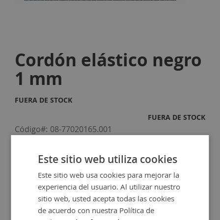
Skip
to
Cordón elástico negro
the
beginning
1 mm
of
the
images
FUERA DE STOCK
gallery
FUERA DE STOCK
Código
08-77020165.001
1 metro de cordón elástico de color negro de 1 mm de
grosor.
Este sitio web utiliza cookies
0,25 €
Este sitio web usa cookies para mejorar la
experiencia del usuario. Al utilizar nuestro
sitio web, usted acepta todas las cookies
de acuerdo con nuestra Política de