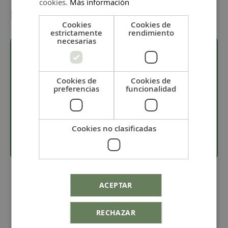
cookies.
Más información
Detalles
Cookies
Cookies de
estrictamente
rendimiento
necesarias
Descripción
Cookies de
Cookies de
preferencias
funcionalidad
· Se vende por metros.
· Grosor de 1 mm.
· Cordón elástico para bisutería.
Cookies no clasificadas
ACEPTAR
RECHAZAR