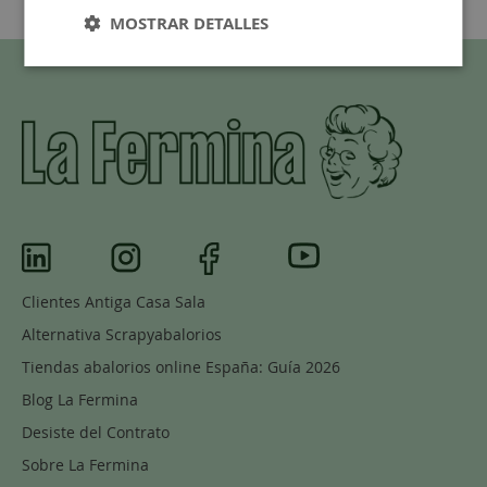
MOSTRAR DETALLES
Clientes Antiga Casa Sala
Alternativa Scrapyabalorios
Tiendas abalorios online España: Guía 2026
Blog La Fermina
Desiste del Contrato
Sobre La Fermina