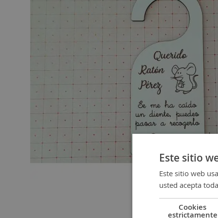
gallery
Este sitio w
Este sitio web usa
usted acepta toda
Cookies
Skip
estrictamente