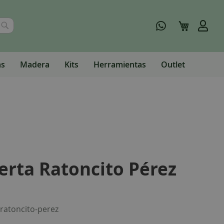
Buscar
Mi carrito
as
Madera
Kits
Herramientas
Outlet
erta Ratoncito Pérez
ratoncito-perez