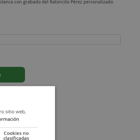
lanca con grabado del Ratoncito Pérez personalizado
o
ro sitio web,
ormación
Cookies no
clasificadas