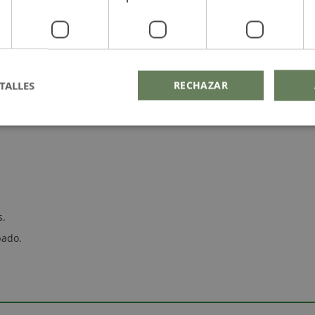
TALLES
RECHAZAR
s.
bado.