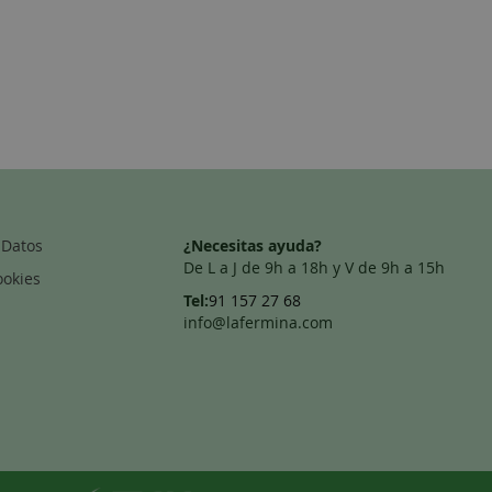
 Datos
¿Necesitas ayuda?
De L a J de 9h a 18h y V de 9h a 15h
ookies
Tel:
91 157 27 68
info@lafermina.com