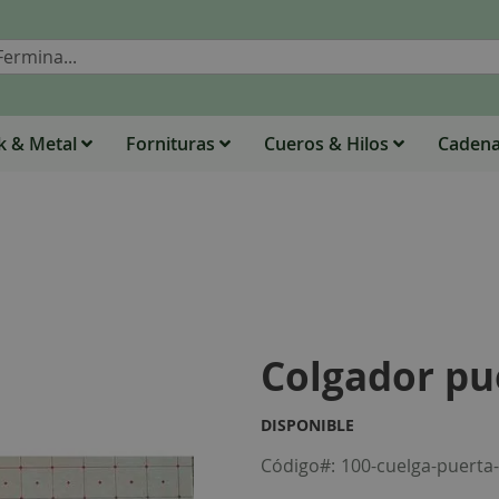
Buscar
 & Metal
Fornituras
Cueros & Hilos
Caden
Colgador pu
DISPONIBLE
Código
100-cuelga-puerta-