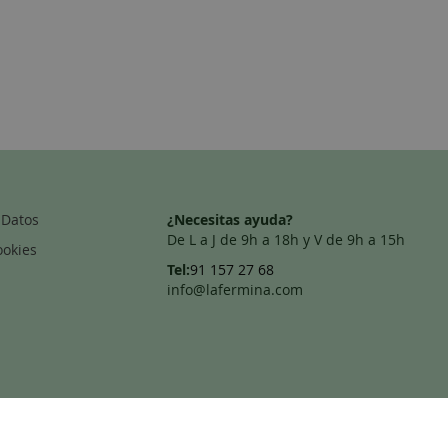
 Datos
¿Necesitas ayuda?
De L a J de 9h a 18h y V de 9h a 15h
ookies
Tel:
91 157 27 68
info@lafermina.com