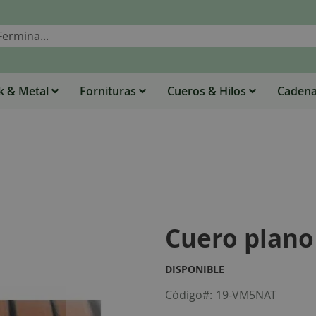
Buscar
 & Metal
Fornituras
Cueros & Hilos
Caden
Cuero plano
DISPONIBLE
Código
19-VM5NAT