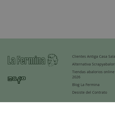
Clientes Antiga Casa Sal
Alternativa Scrapyabalor
Tiendas abalorios online
2026
Blog La Fermina
Desiste del Contrato