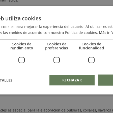
entímetros.
eb utiliza cookies
 cookies para mejorar la experiencia del usuario. Al utilizar nuest
s las cookies de acuerdo con nuestra Política de cookies.
Más inf
Cookies de
Cookies de
Cookies de
illa nacional. Puedes elegir entre más de
5 colores diferentes
, ad
rendimiento
preferencias
funcionalidad
ue dices sino cómo lo demuestras
,
Madre no hay más que una
y
tú
nalizados.
2 mm
,
cuero 3 mm
,
cuero trenzado de 5 mm
y
cuero trenzado de 4
TALLES
RECHAZAR
es es especial para la elaboración de pulseras, collares, llaveros u