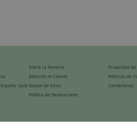
a
Sobre La Fermina
Privacidad de
ios
Atención Al Cliente
Políticas de C
 España: Guía
Gastos de Envío
Contáctanos
Política de Devoluciones