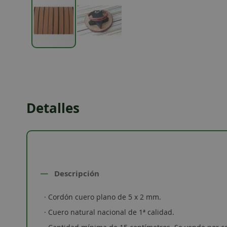
Skip
to
the
beginning
of
Detalles
the
images
gallery
Descripción
· Cordón cuero plano de 5 x 2 mm.
· Cuero natural nacional de 1ª calidad.