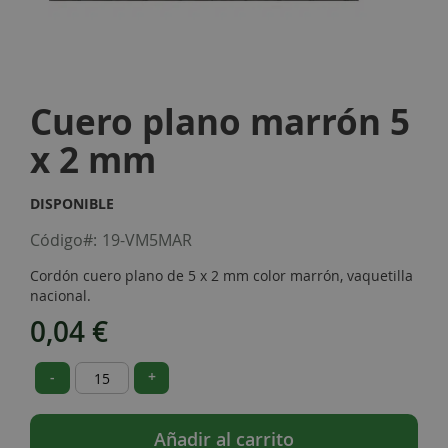
Skip
to
Cuero plano marrón 5
the
beginning
x 2 mm
of
the
images
DISPONIBLE
gallery
Código
19-VM5MAR
Cordón cuero plano de 5 x 2 mm color marrón, vaquetilla
nacional.
0,04 €
-
+
Añadir al carrito