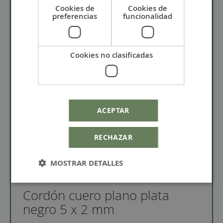
Cookies de
Cookies de
preferencias
funcionalidad
Nuestro cordón de cuero natural nacional de 1ª
calidades es especial para la elaboración de
Cookies no clasificadas
pulseras, collares, llaveros u otro tipo de bisutería.
Para hacer bisuteria masculina queda fenomenal.
Al ser un producto natural al que le hemos dado
color, es aconsejable tratarlo de la mejor forma para
que no se deteriore, por ejemplo, puedes hidratarlo
ACEPTAR
con grasa o crema, de esta manera se conservará
más suave. Los cordones de cuero más finos, son
más fáciles de manipular que los más gruesos.
RECHAZAR
La variedad de grosores , tamaños y colores de
cuero hace que puedas hacer infinitos diseños.
MOSTRAR DETALLES
Cordón cuero plano plata
negro 5 x 2 mm