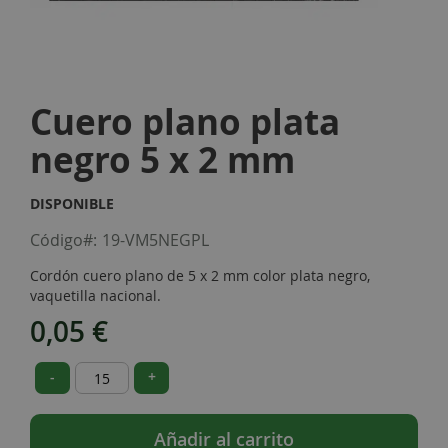
Skip
to
Cuero plano plata
the
beginning
negro 5 x 2 mm
of
the
images
DISPONIBLE
gallery
Código
19-VM5NEGPL
Cordón cuero plano de 5 x 2 mm color plata negro,
vaquetilla nacional.
0,05 €
-
+
Añadir al carrito