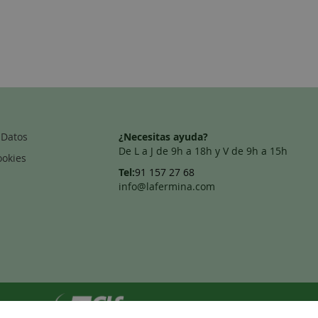
 Datos
¿Necesitas ayuda?
De L a J de 9h a 18h y V de 9h a 15h
ookies
Tel:
91 157 27 68
info@lafermina.com