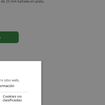
o de 25 mm bañada en plata.
o
ro sitio web,
ormación
Cookies no
clasificadas