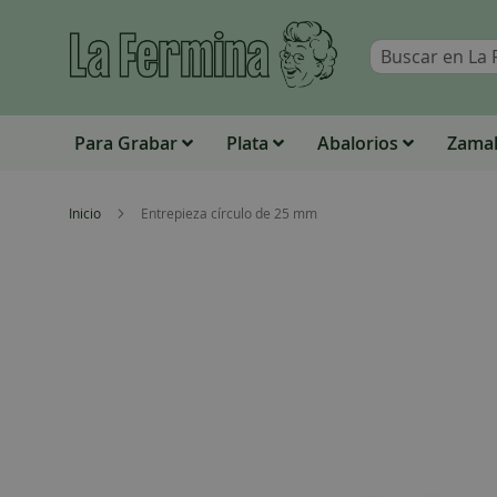
Para Grabar
Plata
Abalorios
Zamak
Inicio
Entrepieza círculo de 25 mm
Skip
to
the
end
of
the
images