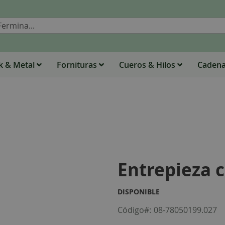
Buscar
 & Metal
Fornituras
Cueros & Hilos
Caden
Entrepieza 
DISPONIBLE
Código
08-78050199.027