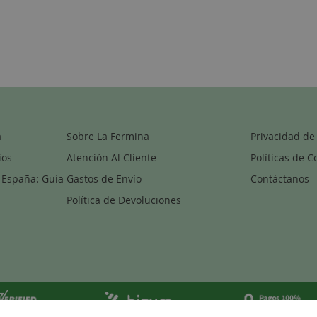
a
Sobre La Fermina
Privacidad de
ios
Atención Al Cliente
Políticas de C
 España: Guía
Gastos de Envío
Contáctanos
Política de Devoluciones