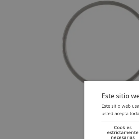
gallery
Este sitio w
Este sitio web usa
usted acepta toda
Cookies
estrictamente
Skip
necesarias