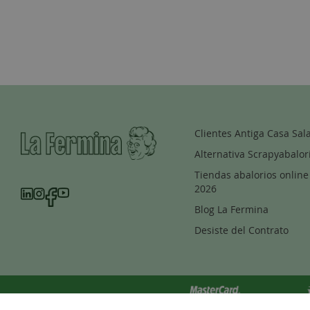
Clientes Antiga Casa Sal
Alternativa Scrapyabalor
Tiendas abalorios online
2026
Blog La Fermina
Desiste del Contrato