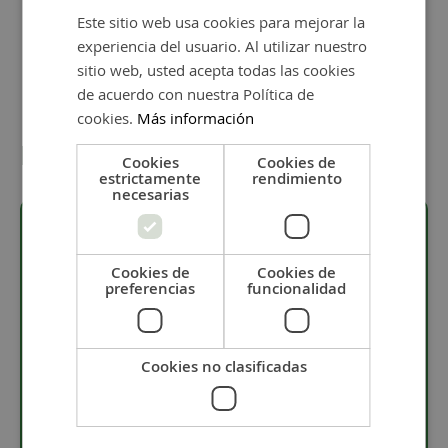
Este sitio web usa cookies para mejorar la
experiencia del usuario. Al utilizar nuestro
sitio web, usted acepta todas las cookies
de acuerdo con nuestra Política de
cookies.
Más información
Detalles
Cookies
Cookies de
estrictamente
rendimiento
necesarias
Descripción
Cookies de
Cookies de
preferencias
funcionalidad
· Pieza de plata de ley.
· Entrepieza de 8 x 15 mm.
Cookies no clasificadas
· La entrepieza de plata tiene 2 anillas de 3 mm.
· Hueco para añadir rivoli de 8 mm del color que
más te guste.