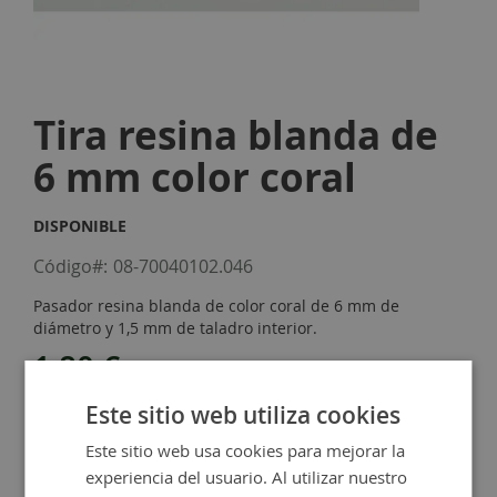
Skip
to
Tira resina blanda de
the
beginning
6 mm color coral
of
the
images
DISPONIBLE
gallery
Código
08-70040102.046
Pasador resina blanda de color coral de 6 mm de
diámetro y 1,5 mm de taladro interior.
1,80 €
Este sitio web utiliza cookies
-
+
Este sitio web usa cookies para mejorar la
experiencia del usuario. Al utilizar nuestro
Añadir al carrito