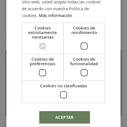
sitio web, usted acepta todas las cookies
de acuerdo con nuestra Política de
cookies.
Más información
Cookies
Cookies de
estrictamente
rendimiento
Detalles
necesarias
Cookies de
Cookies de
preferencias
funcionalidad
Descripción
· Resina blanda de 6 mm con interior de 1,5 mm.
Cookies no clasificadas
· Tira de resinas con unas 290 unidades.
· Hay muchos colores a elegir.
ACEPTAR