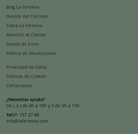
Blog La Fermina
Desiste del Contrato
Sobre La Fermina
Atención Al Cliente
Gastos de Envío
Política de Devoluciones
Privacidad de Datos
Políticas de Cookies
Contáctanos
¿Necesitas ayuda?
De L a J de 9h a 18h y V de 9h a 15h
Tel:
91 157 27 68
info@lafermina.com