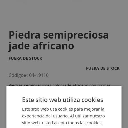
Skip
to
Piedra semipreciosa
the
beginning
jade africano
of
the
images
FUERA DE STOCK
gallery
FUERA DE STOCK
Código
04-19110
Piedras semipreciosas color jade africano con formas
irregulares. Bolsa de 120 unidades aproximadamente.
Este sitio web utiliza cookies
2,50 €
Este sitio web usa cookies para mejorar la
experiencia del usuario. Al utilizar nuestro
sitio web, usted acepta todas las cookies