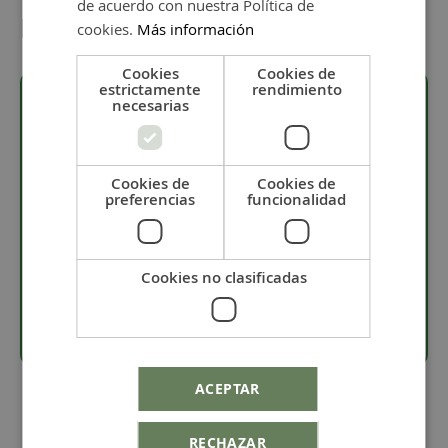
de acuerdo con nuestra Política de
Detalles
cookies.
Más información
Cookies
Cookies de
estrictamente
rendimiento
necesarias
Descripción
Cookies de
Cookies de
·
Bolsa de 45 gramos con aproximadamente 120
preferencias
funcionalidad
unidades.
· Material: piedras semipreciosas naturales.
· Tamaño entre 0,4 y 0,7 mm.
Cookies no clasificadas
· Piezas con un taladro de 0,9 mm.
ACEPTAR
RECHAZAR