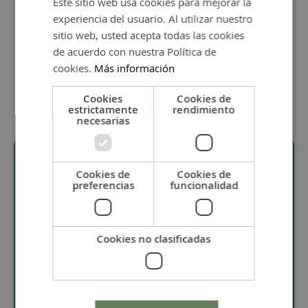
Este sitio web usa cookies para mejorar la
Añadir al carrito
experiencia del usuario. Al utilizar nuestro
sitio web, usted acepta todas las cookies
de acuerdo con nuestra Política de
cookies.
Más información
Cookies
Cookies de
Detalles
estrictamente
rendimiento
necesarias
Cookies de
Cookies de
preferencias
funcionalidad
Descripción
· Pieza bañada en 8 micras de plata.
Cookies no clasificadas
· Material: Zamak.
· El terminal mide 19 x 24 mm.
· Doble taladro con huecos redondos de 10 mm
· Terminal con anilla de 8 mm.