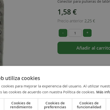
Conector para pulseras de latón
Special
1,58 €
Price
Precio anterior
2,25 €
-
+
Añadir al carrit
eb utiliza cookies
 cookies para mejorar la experiencia del usuario. Al utilizar nuest
s las cookies de acuerdo con nuestra Política de cookies.
Más inf
Cookies de
Cookies de
Cookies de
rendimiento
preferencias
funcionalidad