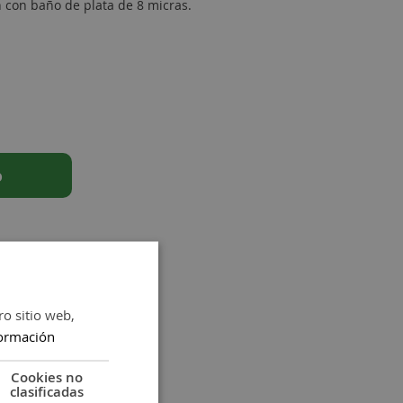
 con baño de plata de 8 micras.
o
ro sitio web,
ormación
Cookies no
clasificadas