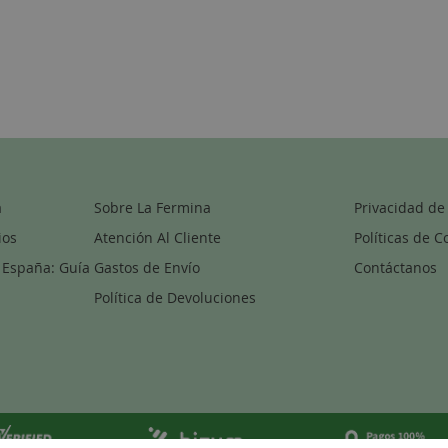
a
Sobre La Fermina
Privacidad de
ios
Atención Al Cliente
Políticas de C
 España: Guía
Gastos de Envío
Contáctanos
Política de Devoluciones