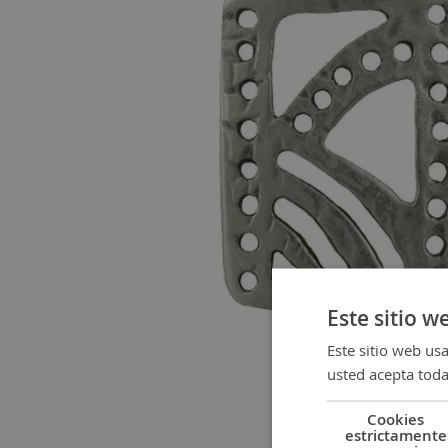
gallery
Este sitio w
Este sitio web usa
usted acepta toda
Cookies
estrictamente
Skip