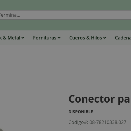
Buscar
 & Metal
Fornituras
Cueros & Hilos
Caden
Conector pa
DISPONIBLE
Código
08-78210338.027