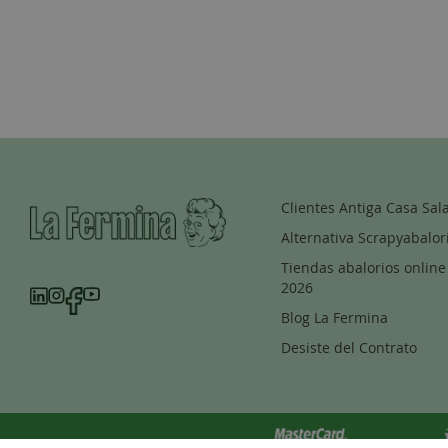
Clientes Antiga Casa Sal
Alternativa Scrapyabalor
Tiendas abalorios online
2026
Blog La Fermina
Desiste del Contrato