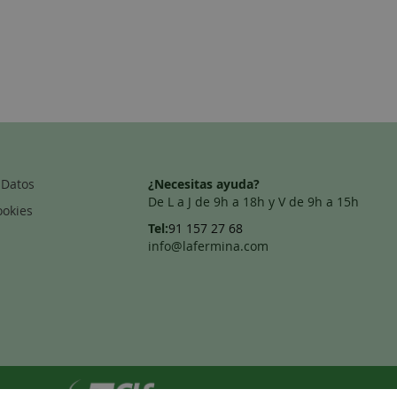
 Datos
¿Necesitas ayuda?
De L a J de 9h a 18h y V de 9h a 15h
ookies
Tel:
91 157 27 68
info@lafermina.com