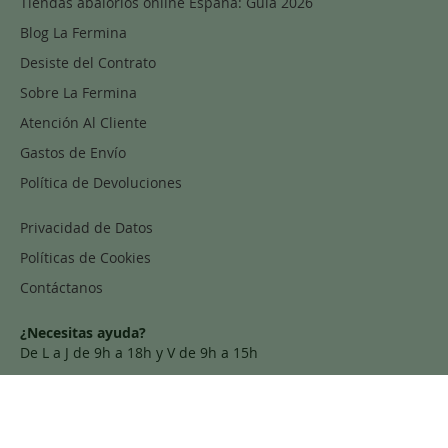
Tiendas abalorios online España: Guía 2026
Blog La Fermina
Desiste del Contrato
Sobre La Fermina
Atención Al Cliente
Gastos de Envío
Política de Devoluciones
Privacidad de Datos
Políticas de Cookies
Contáctanos
¿Necesitas ayuda?
De L a J de 9h a 18h y V de 9h a 15h
Tel:
91 157 27 68
info@lafermina.com