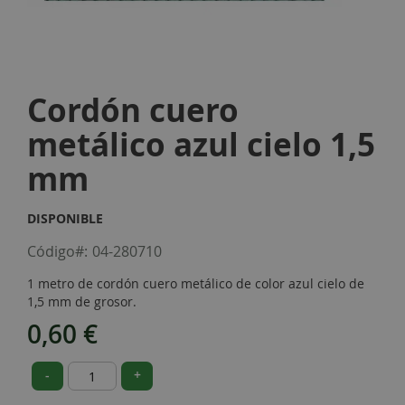
Skip
to
Cordón cuero
the
beginning
metálico azul cielo 1,5
of
the
mm
images
gallery
DISPONIBLE
Código
04-280710
1 metro de cordón cuero metálico de color azul cielo de
1,5 mm de grosor.
0,60 €
-
+