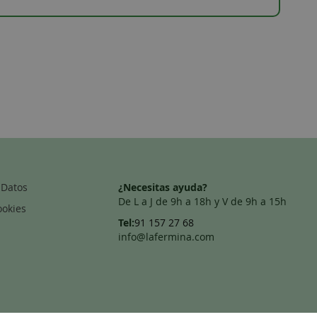
 Datos
¿Necesitas ayuda?
De L a J de 9h a 18h y V de 9h a 15h
ookies
Tel:
91 157 27 68
info@lafermina.com