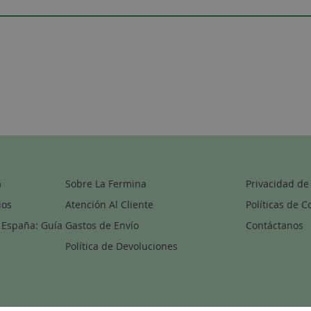
a
Sobre La Fermina
Privacidad de
ios
Atención Al Cliente
Políticas de C
 España: Guía
Gastos de Envío
Contáctanos
Política de Devoluciones