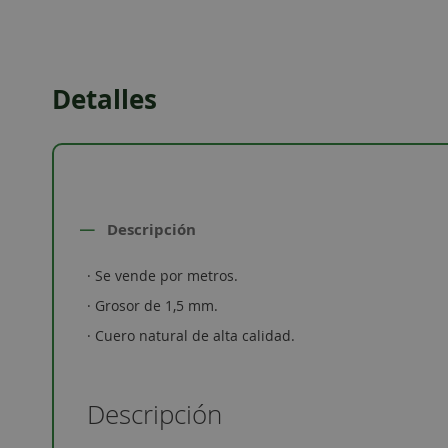
to
the
beginning
of
Detalles
the
images
gallery
Descripción
· Se vende por metros.
· Grosor de 1,5 mm.
· Cuero natural de alta calidad.
Descripción