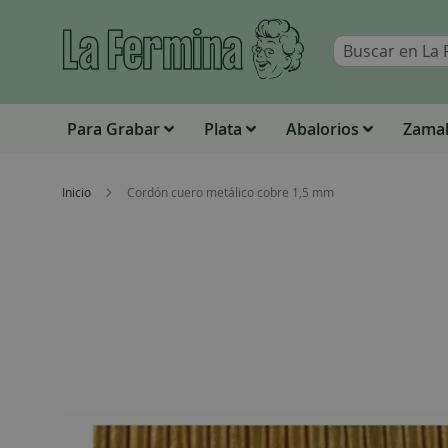
Para Grabar
Plata
Abalorios
Zamak
Inicio
Cordón cuero metálico cobre 1,5 mm
Skip
to
the
end
of
the
images