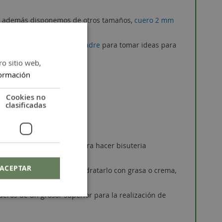
, además disponemos de otros tamaños,
cuero 2 mm
 mi ejemplo, feliz día del padre
para tomar ideas para
ro sitio web,
trenzado 4 mm
.
ormación
Cookies no
clasificadas
 otro tipo de bisutería. Para hacer bisuteria
ACEPTAR
re, por ejemplo, puedes hidratarlo con grasa o crema,
ruesos.
eros de un grosor superior para la realización de