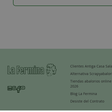
Clientes Antiga Casa Sal
Alternativa Scrapyabalor
Tiendas abalorios online
2026
Blog La Fermina
Desiste del Contrato