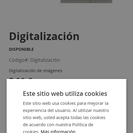
Skip
to
Digitalización
the
beginning
of
DISPONIBLE
the
images
Código
Digitalización
gallery
Digitalización de imágenes
5,00 €
Este sitio web utiliza cookies
-
+
Este sitio web usa cookies para mejorar la
experiencia del usuario. Al utilizar nuestro
Añadir al carrito
sitio web, usted acepta todas las cookies
de acuerdo con nuestra Política de
cookies.
Más información