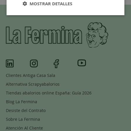
MOSTRAR DETALLES
Clientes Antiga Casa Sala
Alternativa Scrapyabalorios
Tiendas abalorios online España: Guía 2026
Blog La Fermina
Desiste del Contrato
Sobre La Fermina
Atención Al Cliente