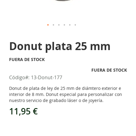
Skip
to
Donut plata 25 mm
the
beginning
of
FUERA DE STOCK
the
images
FUERA DE STOCK
gallery
Código
13-Donut-177
Donut de plata de ley de 25 mm de diámtero exterior e
interior de 8 mm. Donut especial para personalizar con
nuestro servicio de grabado láser o de joyería.
11,95 €