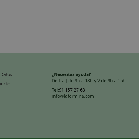
 Datos
¿Necesitas ayuda?
De L a J de 9h a 18h y V de 9h a 15h
ookies
Tel:
91 157 27 68
info@lafermina.com