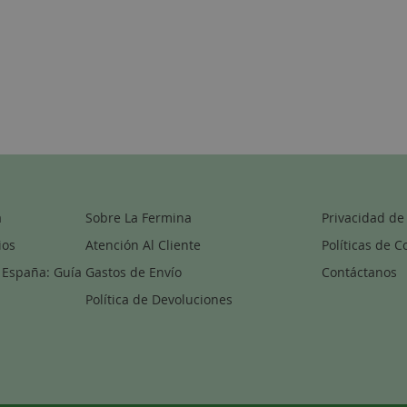
a
Sobre La Fermina
Privacidad de
ios
Atención Al Cliente
Políticas de C
 España: Guía
Gastos de Envío
Contáctanos
Política de Devoluciones