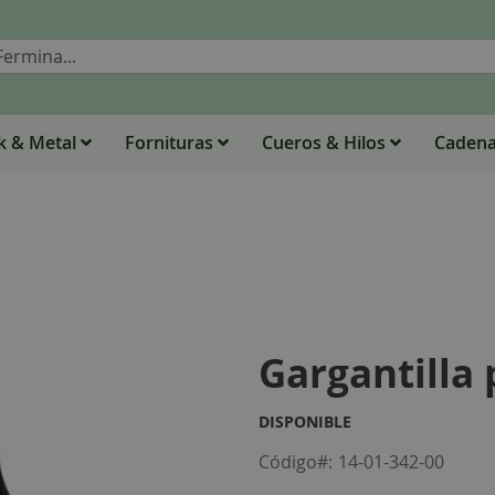
Buscar
 & Metal
Fornituras
Cueros & Hilos
Caden
Gargantilla
DISPONIBLE
Código
14-01-342-00