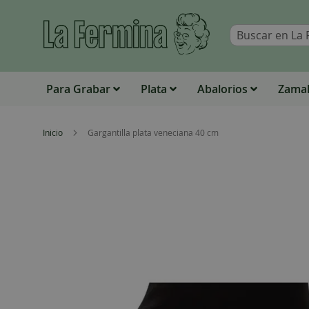
Para Grabar
Plata
Abalorios
Zamak
Inicio
Gargantilla plata veneciana 40 cm
Skip
to
the
end
of
the
images