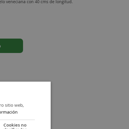
elo veneciana con 40 cms de longitud.
o
ro sitio web,
ormación
Cookies no