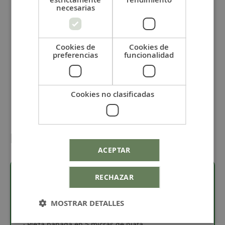
Grabados especiales
necesarias
Grabado más de 15 nombres
+
5,00 €
-
+
Cookies de
Cookies de
preferencias
funcionalidad
Añadir al carrito
Cookies no clasificadas
Detalles
ACEPTAR
RECHAZAR
Descripción
MOSTRAR DETALLES
· Pieza bañada en 5 micras de plata.