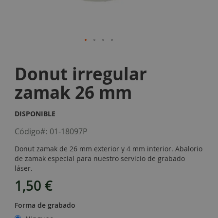
Skip
to
Donut irregular
the
beginning
zamak 26 mm
of
the
images
DISPONIBLE
gallery
Código
01-18097P
Donut zamak de 26 mm exterior y 4 mm interior. Abalorio
de zamak especial para nuestro servicio de grabado
láser.
1,50 €
Forma de grabado