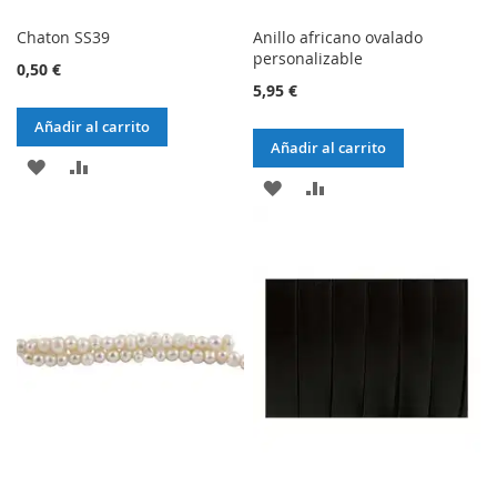
Chaton SS39
Anillo africano ovalado
personalizable
0,50 €
5,95 €
Añadir al carrito
Añadir al carrito
AÑADIR
AÑADIR
AÑADIR
AÑADIR
A
AL
A
AL
LA
COMPARADOR
LA
COMPARADOR
LISTA
LISTA
DE
DE
DESEOS
DESEOS