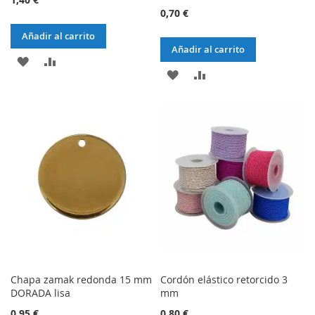
0,70 €
Añadir al carrito
Añadir al carrito
AÑADIR
AÑADIR
AÑADIR
AÑADIR
A
AL
A
AL
LA
COMPARADOR
LA
COMPARADOR
LISTA
LISTA
DE
DE
DESEOS
DESEOS
Chapa zamak redonda 15 mm
Cordón elástico retorcido 3
DORADA lisa
mm
0,95 €
0,80 €