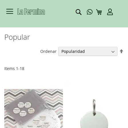
Buscar
Mi carrito
Popular
Se
Ordenar
De
Di
Items
1
-
18