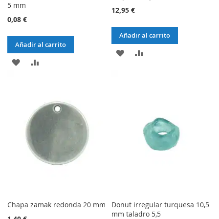
5 mm
12,95 €
0,08 €
Añadir al carrito
Añadir al carrito
AÑADIR
AÑADIR
AÑADIR
AÑADIR
A
AL
A
AL
LA
COMPARADOR
LA
COMPARADOR
LISTA
LISTA
DE
DE
DESEOS
DESEOS
Chapa zamak redonda 20 mm
Donut irregular turquesa 10,5
mm taladro 5,5
1,40 €