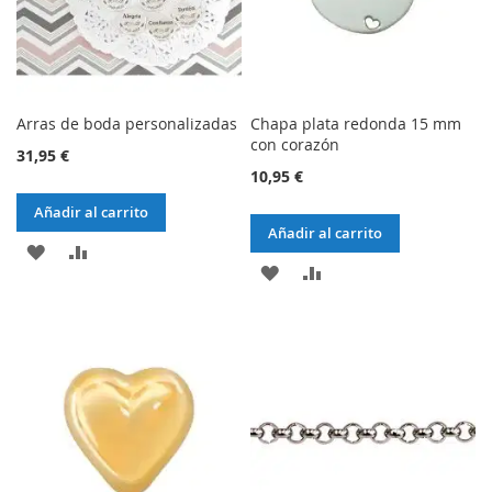
Arras de boda personalizadas
Chapa plata redonda 15 mm
con corazón
31,95 €
10,95 €
Añadir al carrito
Añadir al carrito
AÑADIR
AÑADIR
AÑADIR
AÑADIR
A
AL
A
AL
LA
COMPARADOR
LA
COMPARADOR
LISTA
LISTA
DE
DE
DESEOS
DESEOS