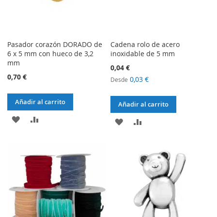
Pasador corazón DORADO de
Cadena rolo de acero
6 x 5 mm con hueco de 3,2
inoxidable de 5 mm
mm
0,04 €
0,70 €
0,03 €
Desde
Añadir al carrito
Añadir al carrito
AÑADIR
AÑADIR
AÑADIR
AÑADIR
A
AL
A
AL
LA
COMPARADOR
LA
COMPARADOR
LISTA
LISTA
DE
DE
DESEOS
DESEOS