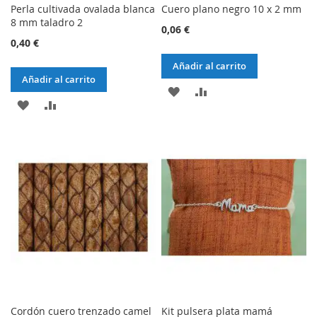
Perla cultivada ovalada blanca
Cuero plano negro 10 x 2 mm
8 mm taladro 2
0,06 €
0,40 €
Añadir al carrito
Añadir al carrito
AÑADIR
AÑADIR
AÑADIR
AÑADIR
A
AL
A
AL
LA
COMPARADOR
LA
COMPARADOR
LISTA
LISTA
DE
DE
DESEOS
DESEOS
Cordón cuero trenzado camel
Kit pulsera plata mamá