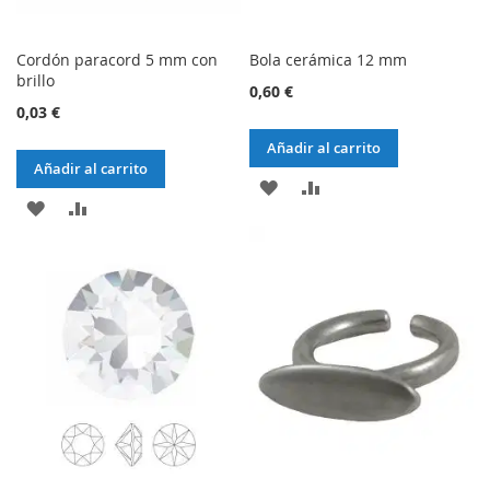
Cordón paracord 5 mm con
Bola cerámica 12 mm
brillo
0,60 €
0,03 €
Añadir al carrito
Añadir al carrito
AÑADIR
AÑADIR
AÑADIR
AÑADIR
A
AL
A
AL
LA
COMPARADOR
LA
COMPARADOR
LISTA
LISTA
DE
DE
DESEOS
DESEOS