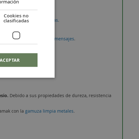
ormación
Cookies no
en este enlace
Charms letras
.
clasificadas
el post
Letras para ti y tus mensajes
.
ACEPTAR
esio.
Debido a sus propiedades de dureza, resistencia
zamak con la
gamuza limpia metales
.