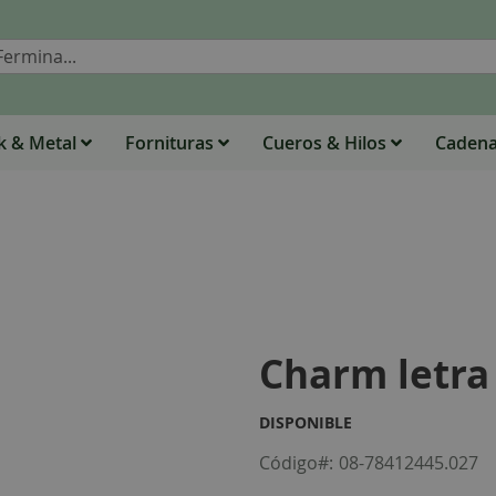
Buscar
 & Metal
Fornituras
Cueros & Hilos
Caden
Charm letra
DISPONIBLE
Código
08-78412445.027