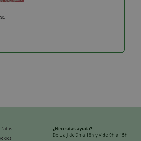
os.
 Datos
¿Necesitas ayuda?
De L a J de 9h a 18h y V de 9h a 15h
ookies