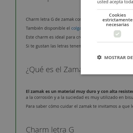
usted acepta toda
Cookies
Charm letra G de zamak con baño de plata de alta ca
estrictamente
necesarias
También disponible el
colgante letra G
.
Este charm es ideal para crear los mensajes y nombres
Si te gustan las letras tenemos el abecedario en tam
MOSTRAR DE
¿Qué es el Zamak?
El zamak es un material muy duro y con alta resiste
a la corrosión y a la suciedad es muy utilizado en bisu
Para saber cómo cuidar el zamak te invitamos a que l
Charm letra G