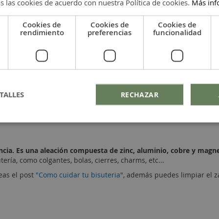
s las cookies de acuerdo con nuestra Política de cookies.
Más inf
Cookies de
Cookies de
Cookies de
lidad. Además puedes encontrar el resto de letras del abecedario 
rendimiento
preferencias
funcionalidad
 que quieras y regalarlo en días especiales.Te invitamos a visitar 
bién en colgantes en este enlace
Colgantes letras
.
TALLES
RECHAZAR
ncia. Es una aleación compuesta de zinc, aluminio, cobre y magn
tería, como colgantes, bolas, cierres, charms, etc...
eas el post
"Como cuidar tu bisuteria
", además puedes limpiar el 