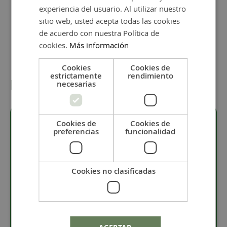
experiencia del usuario. Al utilizar nuestro
Añadir al carrito
sitio web, usted acepta todas las cookies
de acuerdo con nuestra Política de
cookies.
Más información
Cookies
Cookies de
estrictamente
rendimiento
Detalles
necesarias
Cookies de
Cookies de
preferencias
funcionalidad
Descripción
·
Pieza bañada en 5 micras de plata.
Cookies no clasificadas
·
Material: Zamak.
· Tamaño de 24 x 18 mm.
· La pieza tiene una anilla de 1 mm.