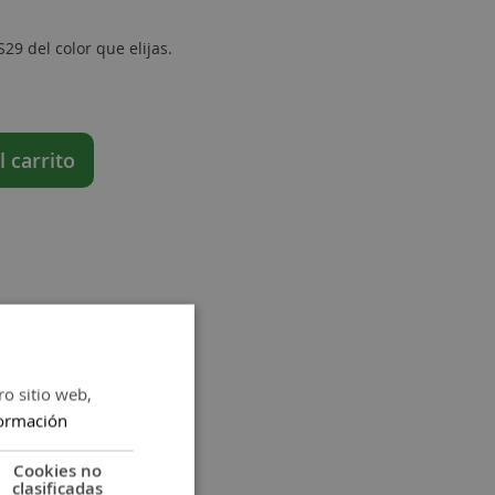
9 del color que elijas.
l carrito
ro sitio web,
ormación
Cookies no
clasificadas