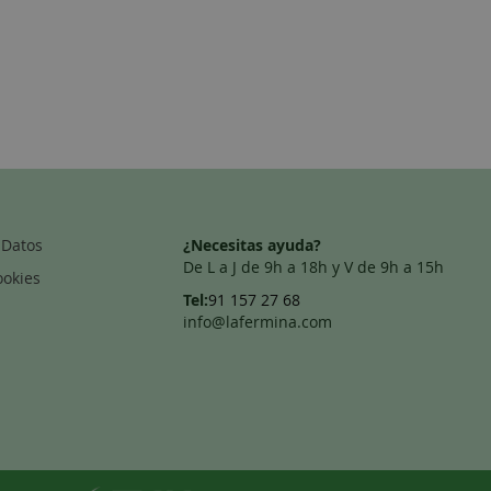
 Datos
¿Necesitas ayuda?
De L a J de 9h a 18h y V de 9h a 15h
ookies
Tel:
91 157 27 68
info@lafermina.com