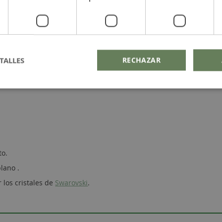
TALLES
RECHAZAR
to.
lano .
 los cristales de
Swarovski
.