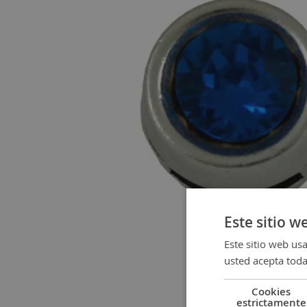
gallery
Este sitio w
Este sitio web usa
usted acepta toda
Cookies
Skip
estrictamente