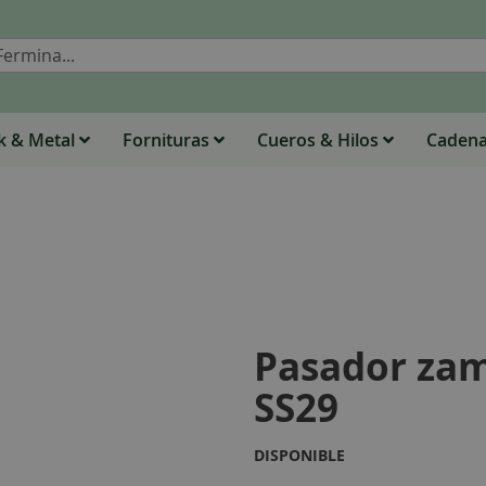
Buscar
 & Metal
Fornituras
Cueros & Hilos
Caden
Pasador zam
SS29
DISPONIBLE