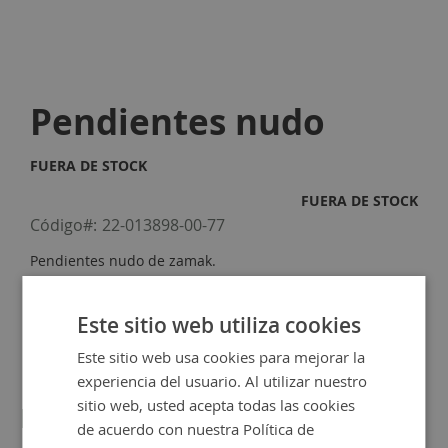
Skip
to
Pendientes nudo
the
beginning
of
FUERA DE STOCK
the
images
FUERA DE STOCK
gallery
Código
22-013898-00-77
Pendientes nudo de zamak.
2,10 €
Este sitio web utiliza cookies
Este sitio web usa cookies para mejorar la
experiencia del usuario. Al utilizar nuestro
sitio web, usted acepta todas las cookies
Detalles
de acuerdo con nuestra Política de