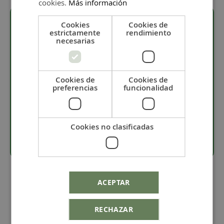
cookies.
Más información
Cookies
Cookies de
estrictamente
rendimiento
Descripción
necesarias
· Pieza bañada en 5 micras de plata.
· Material: Zamak.
Cookies de
Cookies de
preferencias
funcionalidad
· Tamaño de 7 x 8 mm.
· Incluidas traseras bañadas en plata.
· El precio es por pareja.
Cookies no clasificadas
ACEPTAR
RECHAZAR