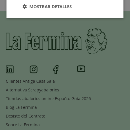
MOSTRAR DETALLES
Clientes Antiga Casa Sala
Alternativa Scrapyabalorios
Tiendas abalorios online España: Guía 2026
Blog La Fermina
Desiste del Contrato
Sobre La Fermina