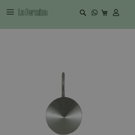
Buscar
Mi carrito
Skip
to
the
end
of
the
images
gallery