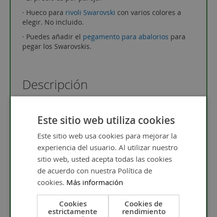
· Hueco para
rivoli Swarovski
con varios colores a
elegir. No incluido.
· Puedes añadir el
pegamento para abalorios
para
pegar los Swarovskis.
Descripción
Este sitio web utiliza cookies
Pendiente de plata de ley con gancho hippie para
Swarovski. Puedes elegir entre los más de 12 colores
Este sitio web usa cookies para mejorar la
de
rivoli 12 mm
. Requiere un montaje sencillo, tan
experiencia del usuario. Al utilizar nuestro
sólo tienes que pegar el rivoli del color que quieras
sitio web, usted acepta todas las cookies
en los huecos.
de acuerdo con nuestra Política de
Puedes combinarlos con la
entrepieza plata para
cookies.
Más información
rivoli
o el
colgante plata para rivoli
.
Te invitamos a que visites los posts
"Cristales de
Cookies
Cookies de
Swarovskis para dar color a tus diseños
" y
estrictamente
rendimiento